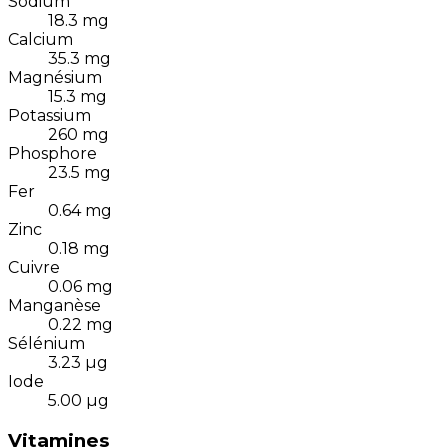
Sodium
18.3
mg
Calcium
35.3
mg
Magnésium
15.3
mg
Potassium
260
mg
Phosphore
23.5
mg
Fer
0.64
mg
Zinc
0.18
mg
Cuivre
0.06
mg
Manganèse
0.22
mg
Sélénium
3.23
µg
Iode
5.00
µg
Vitamines