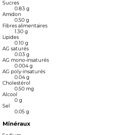
Sucres
0.83
g
Amidon
0.50
g
Fibres alimentaires
1.30
g
Lipides
0.10
g
AG saturés
0.03
g
AG mono-insaturés
0.004
g
AG poly-insaturés
0.04
g
Cholestérol
0.50
mg
Alcool
0
g
Sel
0.05
g
Minéraux