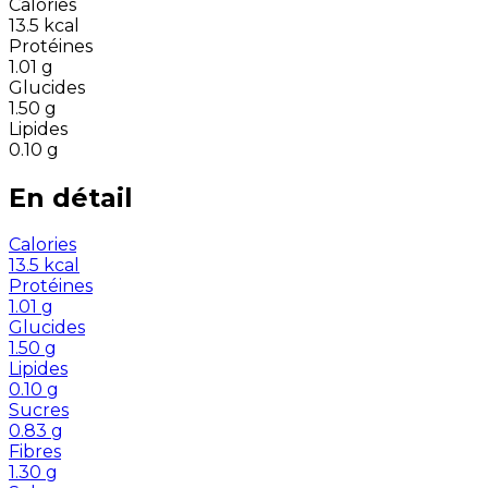
Calories
13.5
kcal
Protéines
1.01
g
Glucides
1.50
g
Lipides
0.10
g
En détail
Calories
13.5
kcal
Protéines
1.01
g
Glucides
1.50
g
Lipides
0.10
g
Sucres
0.83
g
Fibres
1.30
g