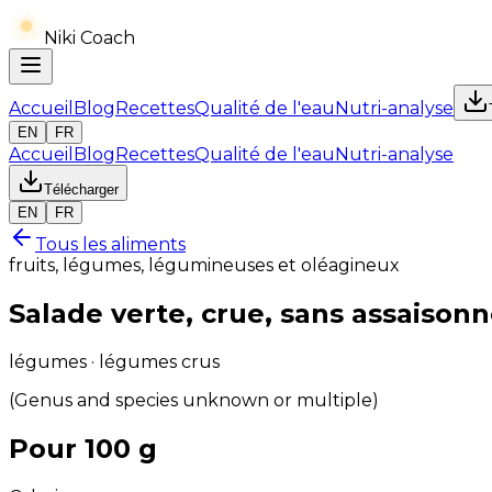
Niki Coach
Accueil
Blog
Recettes
Qualité de l'eau
Nutri-analyse
EN
FR
Accueil
Blog
Recettes
Qualité de l'eau
Nutri-analyse
Télécharger
EN
FR
Tous les aliments
fruits, légumes, légumineuses et oléagineux
Salade verte, crue, sans assaiso
légumes · légumes crus
(Genus and species unknown or multiple)
Pour 100 g