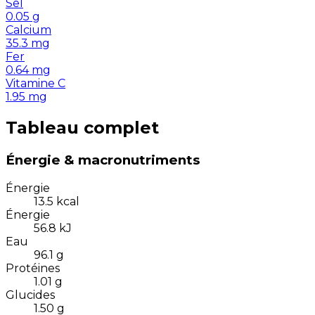
Sel
0.05
g
Calcium
35.3
mg
Fer
0.64
mg
Vitamine C
1.95
mg
Tableau complet
Énergie & macronutriments
Énergie
13.5
kcal
Énergie
56.8
kJ
Eau
96.1
g
Protéines
1.01
g
Glucides
1.50
g