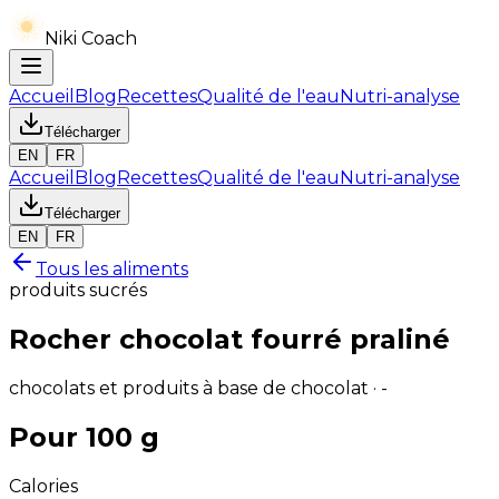
Niki Coach
Accueil
Blog
Recettes
Qualité de l'eau
Nutri-analyse
Télécharger
EN
FR
Accueil
Blog
Recettes
Qualité de l'eau
Nutri-analyse
Télécharger
EN
FR
Tous les aliments
produits sucrés
Rocher chocolat fourré praliné
chocolats et produits à base de chocolat · -
Pour 100 g
Calories