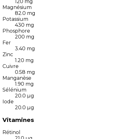
120
mg
Magnésium
82.0
mg
Potassium
430
mg
Phosphore
200
mg
Fer
3.40
mg
Zinc
1.20
mg
Cuivre
0.58
mg
Manganèse
1.90
mg
Sélénium
20.0
µg
Iode
20.0
µg
Vitamines
Rétinol
21.0
µg