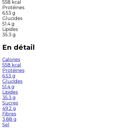
558
kcal
Protéines
6.53
g
Glucides
51.4
g
Lipides
35.3
g
En détail
Calories
558
kcal
Protéines
6.53
g
Glucides
51.4
g
Lipides
35.3
g
Sucres
49.2
g
Fibres
3.88
g
Sel