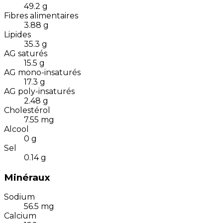
49.2
g
Fibres alimentaires
3.88
g
Lipides
35.3
g
AG saturés
15.5
g
AG mono-insaturés
17.3
g
AG poly-insaturés
2.48
g
Cholestérol
7.55
mg
Alcool
0
g
Sel
0.14
g
Minéraux
Sodium
56.5
mg
Calcium