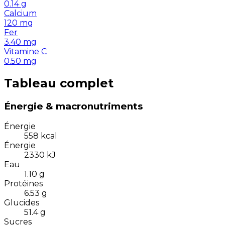
0.14
g
Calcium
120
mg
Fer
3.40
mg
Vitamine C
0.50
mg
Tableau complet
Énergie & macronutriments
Énergie
558
kcal
Énergie
2330
kJ
Eau
1.10
g
Protéines
6.53
g
Glucides
51.4
g
Sucres