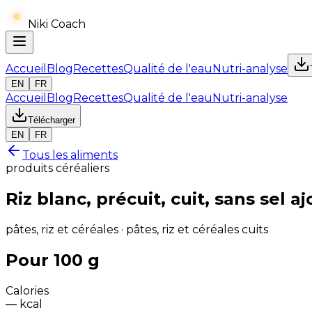
Niki Coach
Accueil
Blog
Recettes
Qualité de l'eau
Nutri-analyse
EN
FR
Accueil
Blog
Recettes
Qualité de l'eau
Nutri-analyse
Télécharger
EN
FR
Tous les aliments
produits céréaliers
Riz blanc, précuit, cuit, sans sel a
pâtes, riz et céréales · pâtes, riz et céréales cuits
Pour 100 g
Calories
—
kcal