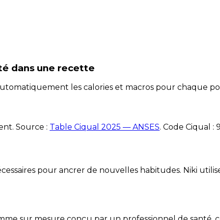
té
dans une recette
e automatiquement les calories et macros pour chaque po
ent. Source :
Table Ciqual 2025 — ANSES
.
Code Ciqual :
essaires pour ancrer de nouvelles habitudes. Niki utilise
mme sur mesure conçu par un professionnel de santé, centr