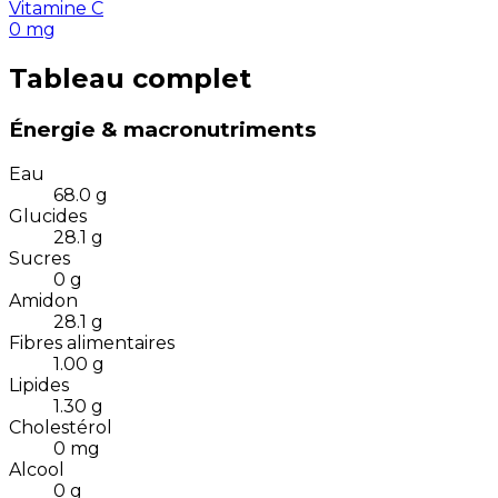
Vitamine C
0
mg
Tableau complet
Énergie & macronutriments
Eau
68.0
g
Glucides
28.1
g
Sucres
0
g
Amidon
28.1
g
Fibres alimentaires
1.00
g
Lipides
1.30
g
Cholestérol
0
mg
Alcool
0
g