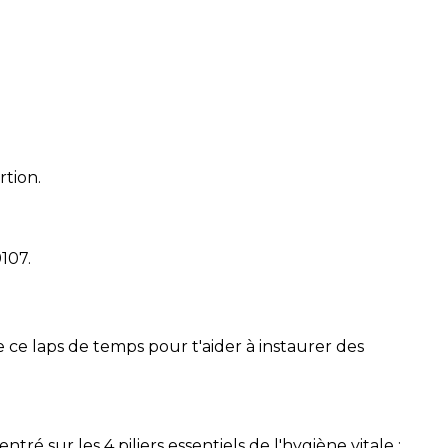
rtion.
9107
.
 ce laps de temps pour t'aider à instaurer des
é sur les 4 piliers essentiels de l'hygiène vitale :