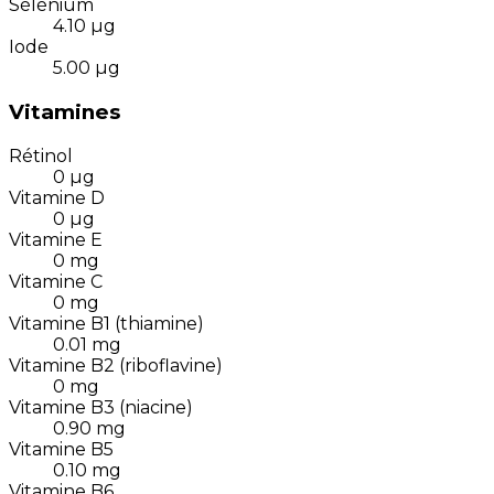
Sélénium
4.10
µg
Iode
5.00
µg
Vitamines
Rétinol
0
µg
Vitamine D
0
µg
Vitamine E
0
mg
Vitamine C
0
mg
Vitamine B1 (thiamine)
0.01
mg
Vitamine B2 (riboflavine)
0
mg
Vitamine B3 (niacine)
0.90
mg
Vitamine B5
0.10
mg
Vitamine B6