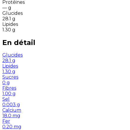
Protéines
—
g
Glucides
28.1
g
Lipides
1.30
g
En détail
Glucides
28.1
g
Lipides
1.30
g
Sucres
0
g
Fibres
1.00
g
Sel
0.003
g
Calcium
18.0
mg
Fer
0.20
mg