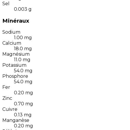
Sel
0.003
g
Minéraux
Sodium
1.00
mg
Calcium
18.0
mg
Magnésium
11.0
mg
Potassium
54.0
mg
Phosphore
54.0
mg
Fer
0.20
mg
Zinc
0.70
mg
Cuivre
0.13
mg
Manganèse
0.20
mg