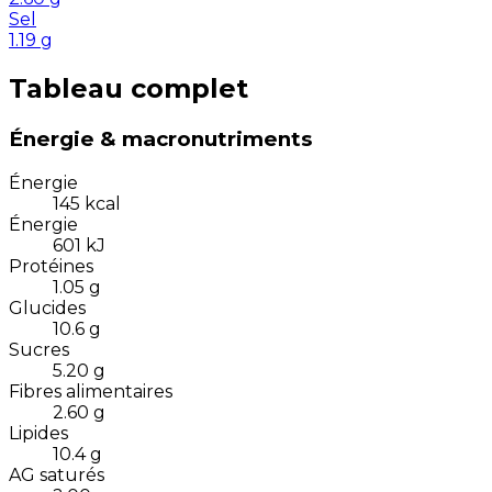
Sel
1.19
g
Tableau complet
Énergie & macronutriments
Énergie
145
kcal
Énergie
601
kJ
Protéines
1.05
g
Glucides
10.6
g
Sucres
5.20
g
Fibres alimentaires
2.60
g
Lipides
10.4
g
AG saturés