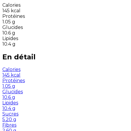
Calories
145
kcal
Protéines
1.05
g
Glucides
10.6
g
Lipides
10.4
g
En détail
Calories
145
kcal
Protéines
1.05
g
Glucides
10.6
g
Lipides
10.4
g
Sucres
5.20
g
Fibres
2.60
g