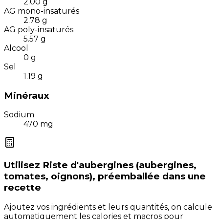
2.00
g
AG mono-insaturés
2.78
g
AG poly-insaturés
5.57
g
Alcool
0
g
Sel
1.19
g
Minéraux
Sodium
470
mg
Utilisez
Riste d'aubergines (aubergines,
tomates, oignons), préemballée
dans une
recette
Ajoutez vos ingrédients et leurs quantités, on calcule
automatiquement les calories et macros pour