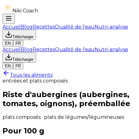
Niki Coach
Accueil
Blog
Recettes
Qualité de l'eau
Nutri-analyse
Télécharger
EN
FR
Accueil
Blog
Recettes
Qualité de l'eau
Nutri-analyse
Télécharger
EN
FR
Tous les aliments
entrées et plats composés
Riste d'aubergines (aubergines,
tomates, oignons), préemballée
plats composés · plats de légumes/légumineuses
Pour 100 g