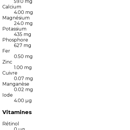
59.0
mg
Calcium
4.00
mg
Magnésium
24.0
mg
Potassium
435
mg
Phosphore
627
mg
Fer
0.50
mg
Zinc
1.00
mg
Cuivre
0.07
mg
Manganèse
0.02
mg
Iode
4.00
µg
Vitamines
Rétinol
0
µg