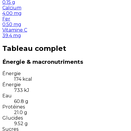
0.15
g
Calcium
4.00
mg
Fer
0.50
mg
Vitamine C
39.4
mg
Tableau complet
Énergie & macronutriments
Énergie
174
kcal
Énergie
733
kJ
Eau
60.8
g
Protéines
21.0
g
Glucides
9.52
g
Sucres