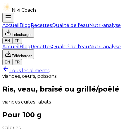
Niki Coach
Accueil
Blog
Recettes
Qualité de l'eau
Nutri-analyse
Télécharger
EN
FR
Accueil
Blog
Recettes
Qualité de l'eau
Nutri-analyse
Télécharger
EN
FR
Tous les aliments
viandes, oeufs, poissons
Ris, veau, braisé ou grillé/poêlé
viandes cuites · abats
Pour 100 g
Calories