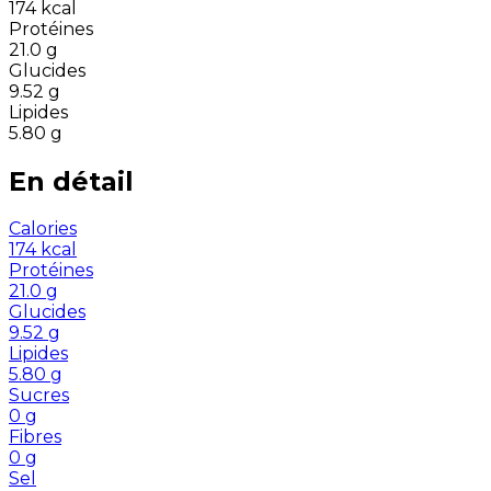
174
kcal
Protéines
21.0
g
Glucides
9.52
g
Lipides
5.80
g
En détail
Calories
174
kcal
Protéines
21.0
g
Glucides
9.52
g
Lipides
5.80
g
Sucres
0
g
Fibres
0
g
Sel