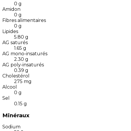
0
g
Amidon
0
g
Fibres alimentaires
0
g
Lipides
5.80
g
AG saturés
1.65
g
AG mono-insaturés
2.30
g
AG poly-insaturés
0.39
g
Cholestérol
275
mg
Alcool
0
g
Sel
0.15
g
Minéraux
Sodium