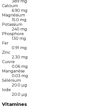
389
mg
Calcium
6.90
mg
Magnésium
15.0
mg
Potassium
240
mg
Phosphore
130
mg
Fer
0.91
mg
Zinc
2.30
mg
Cuivre
0.06
mg
Manganèse
0.03
mg
Sélénium
20.0
µg
Iode
20.0
µg
Vitamines