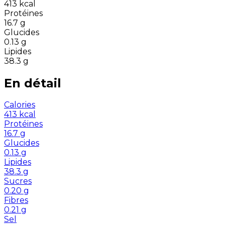
413
kcal
Protéines
16.7
g
Glucides
0.13
g
Lipides
38.3
g
En détail
Calories
413
kcal
Protéines
16.7
g
Glucides
0.13
g
Lipides
38.3
g
Sucres
0.20
g
Fibres
0.21
g
Sel