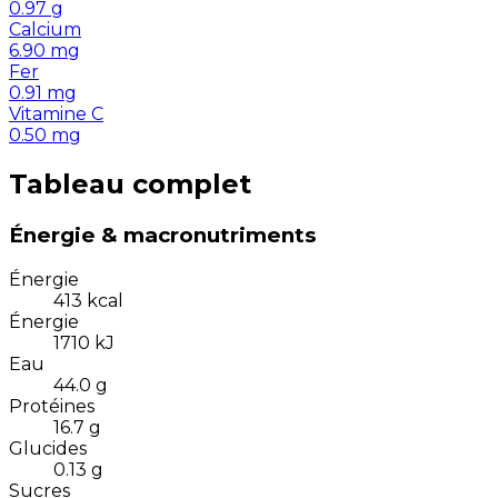
0.97
g
Calcium
6.90
mg
Fer
0.91
mg
Vitamine C
0.50
mg
Tableau complet
Énergie & macronutriments
Énergie
413
kcal
Énergie
1710
kJ
Eau
44.0
g
Protéines
16.7
g
Glucides
0.13
g
Sucres