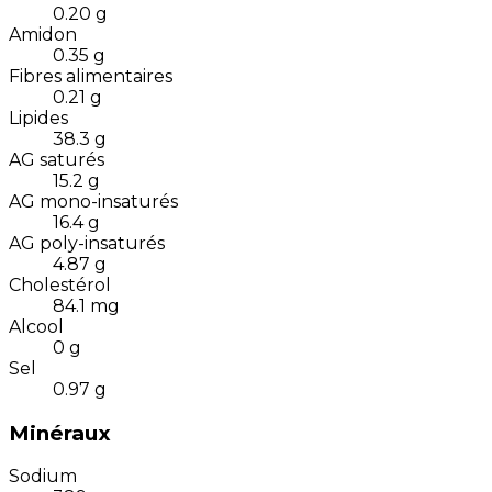
0.20
g
Amidon
0.35
g
Fibres alimentaires
0.21
g
Lipides
38.3
g
AG saturés
15.2
g
AG mono-insaturés
16.4
g
AG poly-insaturés
4.87
g
Cholestérol
84.1
mg
Alcool
0
g
Sel
0.97
g
Minéraux
Sodium