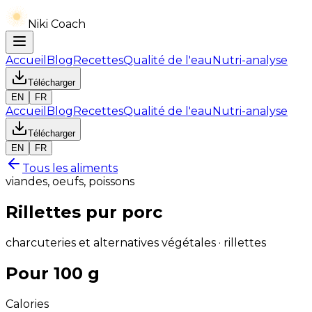
Niki Coach
Accueil
Blog
Recettes
Qualité de l'eau
Nutri-analyse
Télécharger
EN
FR
Accueil
Blog
Recettes
Qualité de l'eau
Nutri-analyse
Télécharger
EN
FR
Tous les aliments
viandes, oeufs, poissons
Rillettes pur porc
charcuteries et alternatives végétales · rillettes
Pour 100 g
Calories