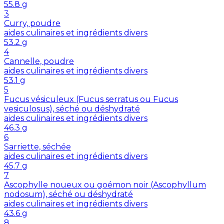
55.8
g
3
Curry, poudre
aides culinaires et ingrédients divers
53.2
g
4
Cannelle, poudre
aides culinaires et ingrédients divers
53.1
g
5
Fucus vésiculeux (Fucus serratus ou Fucus
vesiculosus), séché ou déshydraté
aides culinaires et ingrédients divers
46.3
g
6
Sarriette, séchée
aides culinaires et ingrédients divers
45.7
g
7
Ascophylle noueux ou goémon noir (Ascophyllum
nodosum), séché ou déshydraté
aides culinaires et ingrédients divers
43.6
g
8