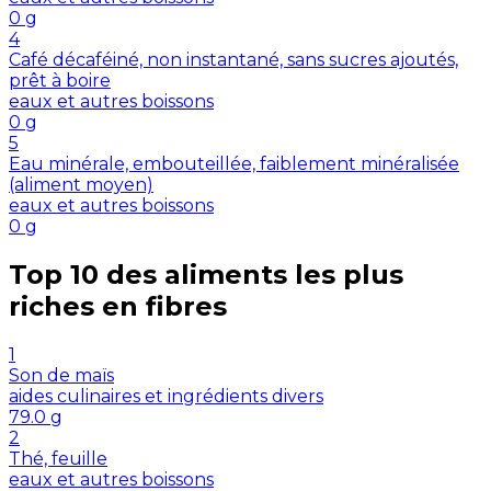
0
g
4
Café décaféiné, non instantané, sans sucres ajoutés,
prêt à boire
eaux et autres boissons
0
g
5
Eau minérale, embouteillée, faiblement minéralisée
(aliment moyen)
eaux et autres boissons
0
g
Top 10 des aliments les plus
riches en
fibres
1
Son de maïs
aides culinaires et ingrédients divers
79.0
g
2
Thé, feuille
eaux et autres boissons