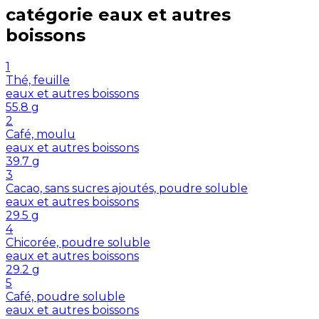
catégorie
eaux et autres
boissons
1
Thé, feuille
eaux et autres boissons
55.8
g
2
Café, moulu
eaux et autres boissons
39.7
g
3
Cacao, sans sucres ajoutés, poudre soluble
eaux et autres boissons
29.5
g
4
Chicorée, poudre soluble
eaux et autres boissons
29.2
g
5
Café, poudre soluble
eaux et autres boissons