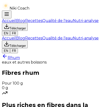
Niki Coach
Accueil
Blog
Recettes
Qualité de l'eau
Nutri-analyse
Télécharger
EN
FR
Accueil
Blog
Recettes
Qualité de l'eau
Nutri-analyse
Télécharger
EN
FR
Rhum
eaux et autres boissons
Fibres
rhum
Pour 100 g
0
g
Plus riches en
fibres
dans la