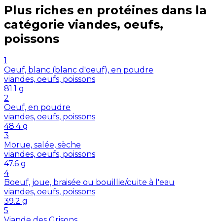
Plus riches en
protéines
dans la
catégorie
viandes, oeufs,
poissons
1
Oeuf, blanc (blanc d'oeuf), en poudre
viandes, oeufs, poissons
81.1
g
2
Oeuf, en poudre
viandes, oeufs, poissons
48.4
g
3
Morue, salée, sèche
viandes, oeufs, poissons
47.6
g
4
Boeuf, joue, braisée ou bouillie/cuite à l'eau
viandes, oeufs, poissons
39.2
g
5
Viande des Grisons