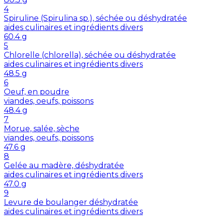
4
Spiruline (Spirulina sp.), séchée ou déshydratée
aides culinaires et ingrédients divers
60.4
g
5
Chlorelle (chlorella), séchée ou déshydratée
aides culinaires et ingrédients divers
48.5
g
6
Oeuf, en poudre
viandes, oeufs, poissons
48.4
g
7
Morue, salée, sèche
viandes, oeufs, poissons
47.6
g
8
Gelée au madère, déshydratée
aides culinaires et ingrédients divers
47.0
g
9
Levure de boulanger déshydratée
aides culinaires et ingrédients divers