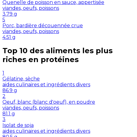
Quenelle de poisson en sauce, appertisée
viandes, oeufs, poissons
3.79
g
5
Porc, bardière découennée crue
viandes, oeufs, poissons
4.51
g
Top 10 des aliments les plus
riches en
protéines
1
Gélatine, sèche
aides culinaires et ingrédients divers
86.9
g
2
Oeuf, blanc (blanc d'oeuf), en poudre
viandes, oeufs, poissons
81.1
g
3
Isolat de soja
aides culinaires et ingrédients divers
80.5
g