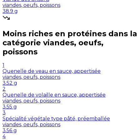
viandes, oeufs, poissons
38.9
g
Moins riches en
protéines
dans la
catégorie
viandes, oeufs,
poissons
1
Quenelle de veau en sauce, appertisée
viandes, oeufs, poissons
3.52
g
2
Quenelle de volaille en sauce, appertisée
viandes, oeufs, poissons
3.55
g
3
Spécialité végétale type pâté, préemballée
viandes, oeufs, poissons
3.56
g
4