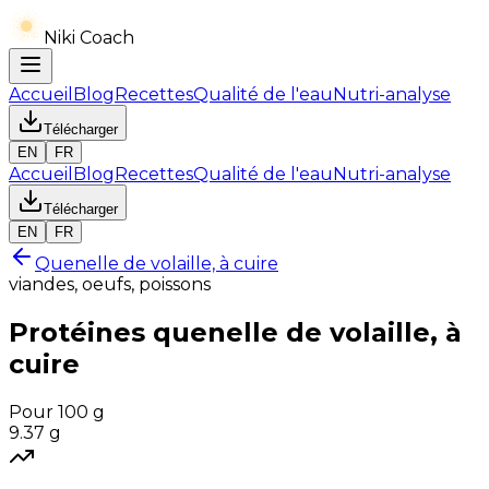
Niki Coach
Accueil
Blog
Recettes
Qualité de l'eau
Nutri-analyse
Télécharger
EN
FR
Accueil
Blog
Recettes
Qualité de l'eau
Nutri-analyse
Télécharger
EN
FR
Quenelle de volaille, à cuire
viandes, oeufs, poissons
Protéines
quenelle de volaille, à
cuire
Pour 100 g
9.37
g