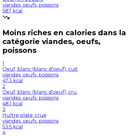
viandes, oeufs, poissons
587
kcal
Moins riches en
calories
dans la
catégorie
viandes, oeufs,
poissons
1
Oeuf, blanc (blanc d'oeuf), cuit
viandes, oeufs, poissons
47.3
kcal
2
Oeuf, blanc (blanc d'oeuf), cru
viandes, oeufs, poissons
48.1
kcal
3
Huître plate, crue
viandes, oeufs, poissons
53.5
kcal
4