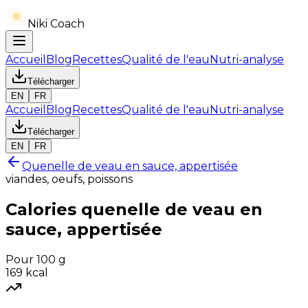
Niki Coach
Accueil
Blog
Recettes
Qualité de l'eau
Nutri-analyse
Télécharger
EN
FR
Accueil
Blog
Recettes
Qualité de l'eau
Nutri-analyse
Télécharger
EN
FR
Quenelle de veau en sauce, appertisée
viandes, oeufs, poissons
Calories
quenelle de veau en
sauce, appertisée
Pour 100 g
169
kcal