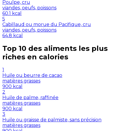
Poulpe, cru
viandes, oeufs, poissons
60.1
kcal
5
Cabillaud ou morue du Pacifique, cru
viandes, oeufs, poissons
64.8
kcal
Top 10 des aliments les plus
riches en
calories
1
Huile ou beurre de cacao
matières grasses
900
kcal
2
Huile de palme, raffinée
matières grasses
900
kcal
3
Huile ou graisse de palmiste, sans précision
matières grasses
900
kcal