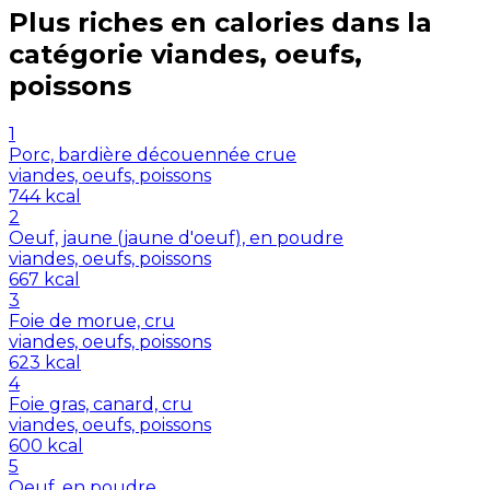
Plus riches en
calories
dans la
catégorie
viandes, oeufs,
poissons
1
Porc, bardière découennée crue
viandes, oeufs, poissons
744
kcal
2
Oeuf, jaune (jaune d'oeuf), en poudre
viandes, oeufs, poissons
667
kcal
3
Foie de morue, cru
viandes, oeufs, poissons
623
kcal
4
Foie gras, canard, cru
viandes, oeufs, poissons
600
kcal
5
Oeuf, en poudre