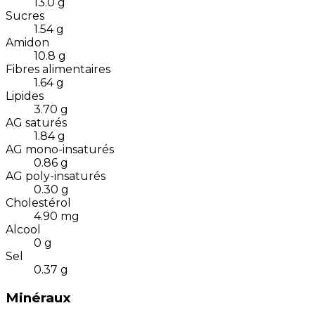
13.0
g
Sucres
1.54
g
Amidon
10.8
g
Fibres alimentaires
1.64
g
Lipides
3.70
g
AG saturés
1.84
g
AG mono-insaturés
0.86
g
AG poly-insaturés
0.30
g
Cholestérol
4.90
mg
Alcool
0
g
Sel
0.37
g
Minéraux