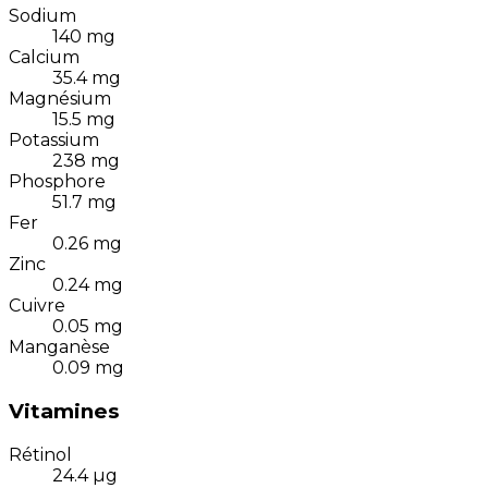
Sodium
140
mg
Calcium
35.4
mg
Magnésium
15.5
mg
Potassium
238
mg
Phosphore
51.7
mg
Fer
0.26
mg
Zinc
0.24
mg
Cuivre
0.05
mg
Manganèse
0.09
mg
Vitamines
Rétinol
24.4
µg