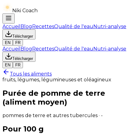
Niki Coach
Accueil
Blog
Recettes
Qualité de l'eau
Nutri-analyse
Télécharger
EN
FR
Accueil
Blog
Recettes
Qualité de l'eau
Nutri-analyse
Télécharger
EN
FR
Tous les aliments
fruits, légumes, légumineuses et oléagineux
Purée de pomme de terre
(aliment moyen)
pommes de terre et autres tubercules · -
Pour 100 g