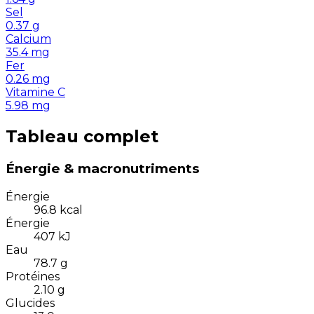
Sel
0.37
g
Calcium
35.4
mg
Fer
0.26
mg
Vitamine C
5.98
mg
Tableau complet
Énergie & macronutriments
Énergie
96.8
kcal
Énergie
407
kJ
Eau
78.7
g
Protéines
2.10
g
Glucides