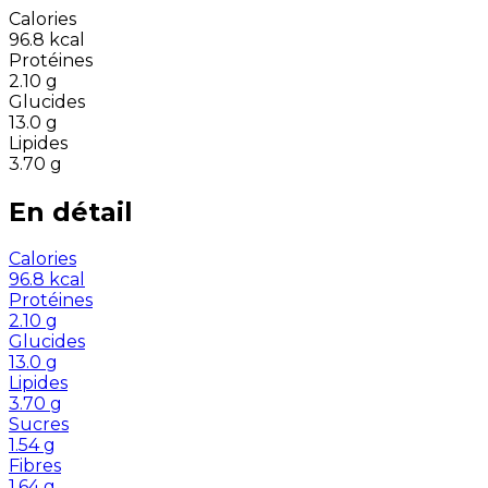
Calories
96.8
kcal
Protéines
2.10
g
Glucides
13.0
g
Lipides
3.70
g
En détail
Calories
96.8
kcal
Protéines
2.10
g
Glucides
13.0
g
Lipides
3.70
g
Sucres
1.54
g
Fibres
1.64
g