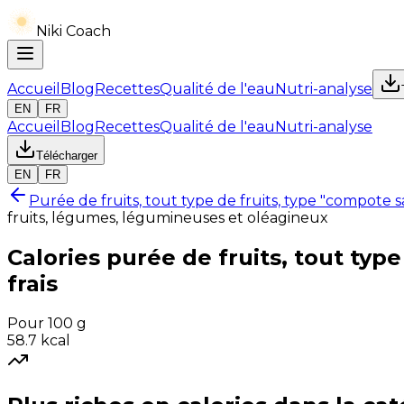
Niki Coach
Accueil
Blog
Recettes
Qualité de l'eau
Nutri-analyse
EN
FR
Accueil
Blog
Recettes
Qualité de l'eau
Nutri-analyse
Télécharger
EN
FR
Purée de fruits, tout type de fruits, type "compote s
fruits, légumes, légumineuses et oléagineux
Calories
purée de fruits, tout typ
frais
Pour 100 g
58.7
kcal