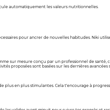
alcule automatiquement les valeurs nutritionnelles.
essaires pour ancrer de nouvelles habitudes. Niki utilise
mme sur mesure conçu par un professionnel de santé, centr
ivités proposées sont basées sur les dernières avancées s
de plus en plus stimulantes. Cela t'encourage à progres
t de les valider avant minuit pour suivre tes progrès et res