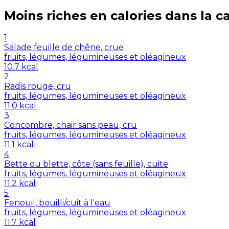
Moins riches en
calories
dans la c
1
Salade feuille de chêne, crue
fruits, légumes, légumineuses et oléagineux
10.7
kcal
2
Radis rouge, cru
fruits, légumes, légumineuses et oléagineux
11.0
kcal
3
Concombre, chair sans peau, cru
fruits, légumes, légumineuses et oléagineux
11.1
kcal
4
Bette ou blette, côte (sans feuille), cuite
fruits, légumes, légumineuses et oléagineux
11.2
kcal
5
Fenouil, bouilli/cuit à l'eau
fruits, légumes, légumineuses et oléagineux
11.7
kcal