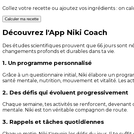
Collez votre recette ou ajoutez vos ingrédients : on c
Calculer ma recette
Découvrez l'App Niki Coach
Des études scientifiques prouvent que 66 jours sont néc
changements profonds et durables dans ta vie.
1. Un programme personnalisé
Grâce à un questionnaire initial, Niki élabore un progra
santé mentale, nutrition, mouvement et vitalité. Les act
2. Des défis qui évoluent progressivement
Chaque semaine, tes activités se renforcent, devenant 
mentale. Niki est ton véritable compagnon de route.
3. Rappels et tâches quotidiennes
Chaque matin, Niki t'envoie les défis du jour. Il te suffi