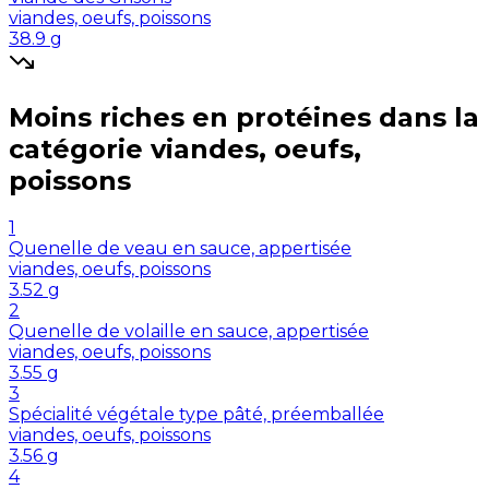
viandes, oeufs, poissons
38.9
g
Moins riches en
protéines
dans la
catégorie
viandes, oeufs,
poissons
1
Quenelle de veau en sauce, appertisée
viandes, oeufs, poissons
3.52
g
2
Quenelle de volaille en sauce, appertisée
viandes, oeufs, poissons
3.55
g
3
Spécialité végétale type pâté, préemballée
viandes, oeufs, poissons
3.56
g
4