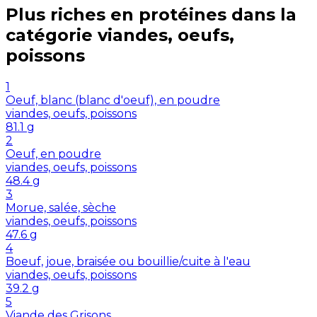
Plus riches en
protéines
dans la
catégorie
viandes, oeufs,
poissons
1
Oeuf, blanc (blanc d'oeuf), en poudre
viandes, oeufs, poissons
81.1
g
2
Oeuf, en poudre
viandes, oeufs, poissons
48.4
g
3
Morue, salée, sèche
viandes, oeufs, poissons
47.6
g
4
Boeuf, joue, braisée ou bouillie/cuite à l'eau
viandes, oeufs, poissons
39.2
g
5
Viande des Grisons