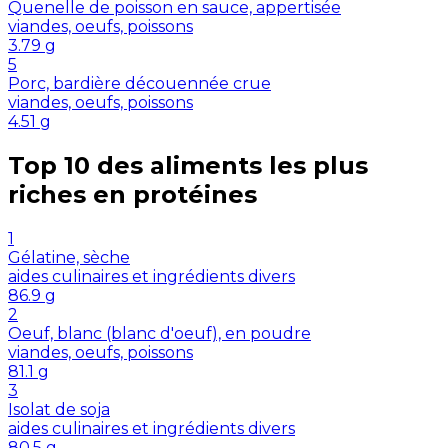
Quenelle de poisson en sauce, appertisée
viandes, oeufs, poissons
3.79
g
5
Porc, bardière découennée crue
viandes, oeufs, poissons
4.51
g
Top 10 des aliments les plus
riches en
protéines
1
Gélatine, sèche
aides culinaires et ingrédients divers
86.9
g
2
Oeuf, blanc (blanc d'oeuf), en poudre
viandes, oeufs, poissons
81.1
g
3
Isolat de soja
aides culinaires et ingrédients divers
80.5
g