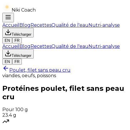
Niki Coach
Accueil
Blog
Recettes
Qualité de l'eau
Nutri-analyse
Télécharger
EN
FR
Accueil
Blog
Recettes
Qualité de l'eau
Nutri-analyse
Télécharger
EN
FR
Poulet, filet sans peau cru
viandes, oeufs, poissons
Protéines
poulet, filet sans peau
cru
Pour 100 g
23.4
g