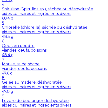
4
Spiruline (Spirulina sp.), séchée ou déshydratée
aides culinaires et ingrédients divers
60.4
g
5
Chlorelle (chlorella), séchée ou déshydratée
aides culinaires et ingrédients divers
48.5
g
6
Oeuf, en poudre
viandes, oeufs, poissons
48.4
g
7
Morue, salée, sèche
viandes, oeufs, poissons
47.6
g
8
Gelée au madère, déshydratée
aides culinaires et ingrédients divers
47.0
g
9
Levure de boulanger déshydratée
aides culinaires et ingrédients divers