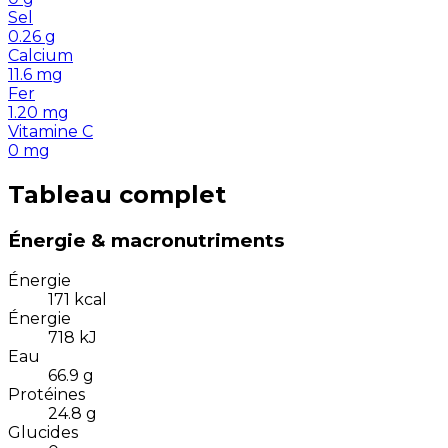
Sel
0.26
g
Calcium
11.6
mg
Fer
1.20
mg
Vitamine C
0
mg
Tableau complet
Énergie & macronutriments
Énergie
171
kcal
Énergie
718
kJ
Eau
66.9
g
Protéines
24.8
g
Glucides