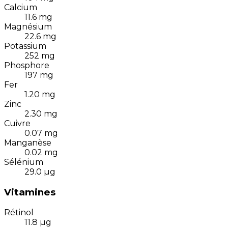
Calcium
11.6
mg
Magnésium
22.6
mg
Potassium
252
mg
Phosphore
197
mg
Fer
1.20
mg
Zinc
2.30
mg
Cuivre
0.07
mg
Manganèse
0.02
mg
Sélénium
29.0
µg
Vitamines
Rétinol
11.8
µg