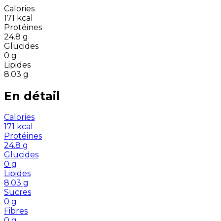
Calories
171
kcal
Protéines
24.8
g
Glucides
0
g
Lipides
8.03
g
En détail
Calories
171
kcal
Protéines
24.8
g
Glucides
0
g
Lipides
8.03
g
Sucres
0
g
Fibres
0
g