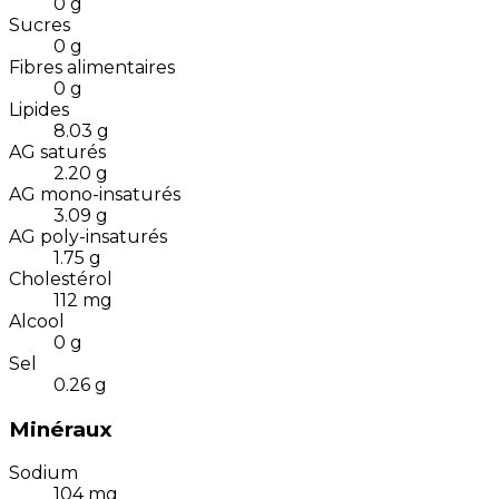
0
g
Sucres
0
g
Fibres alimentaires
0
g
Lipides
8.03
g
AG saturés
2.20
g
AG mono-insaturés
3.09
g
AG poly-insaturés
1.75
g
Cholestérol
112
mg
Alcool
0
g
Sel
0.26
g
Minéraux
Sodium
104
mg