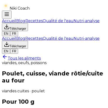
Niki Coach
Accueil
Blog
Recettes
Qualité de l'eau
Nutri-analyse
Télécharger
EN
FR
Accueil
Blog
Recettes
Qualité de l'eau
Nutri-analyse
Télécharger
EN
FR
Tous les aliments
viandes, oeufs, poissons
Poulet, cuisse, viande rôtie/cuite
au four
viandes cuites · poulet
Pour 100 g