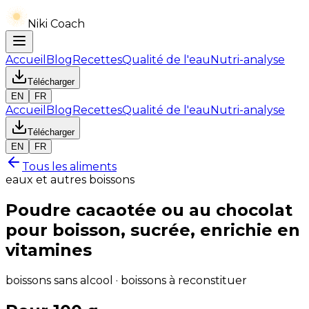
Niki Coach
Accueil
Blog
Recettes
Qualité de l'eau
Nutri-analyse
Télécharger
EN
FR
Accueil
Blog
Recettes
Qualité de l'eau
Nutri-analyse
Télécharger
EN
FR
Tous les aliments
eaux et autres boissons
Poudre cacaotée ou au chocolat
pour boisson, sucrée, enrichie en
vitamines
boissons sans alcool · boissons à reconstituer