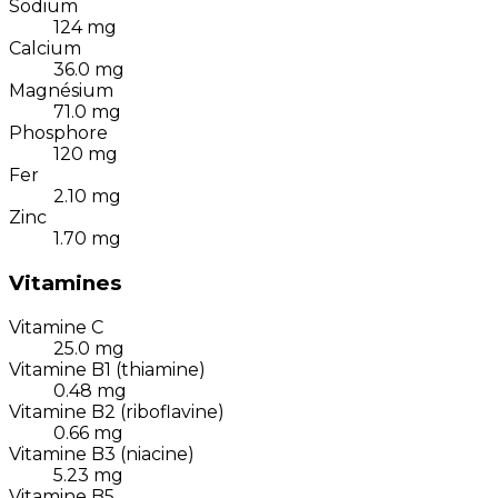
Sodium
124
mg
Calcium
36.0
mg
Magnésium
71.0
mg
Phosphore
120
mg
Fer
2.10
mg
Zinc
1.70
mg
Vitamines
Vitamine C
25.0
mg
Vitamine B1 (thiamine)
0.48
mg
Vitamine B2 (riboflavine)
0.66
mg
Vitamine B3 (niacine)
5.23
mg
Vitamine B5