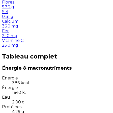
Fibres
5.30
g
Sel
0.31
g
Calcium
36.0
mg
Fer
2.10
mg
Vitamine C
25.0
mg
Tableau complet
Énergie & macronutriments
Énergie
386
kcal
Énergie
1640
kJ
Eau
2.00
g
Protéines
4.29
g