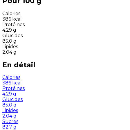
Pour 100 g
Calories
386
kcal
Protéines
4.29
g
Glucides
85.0
g
Lipides
2.04
g
En détail
Calories
386
kcal
Protéines
4.29
g
Glucides
85.0
g
Lipides
2.04
g
Sucres
82.7
g