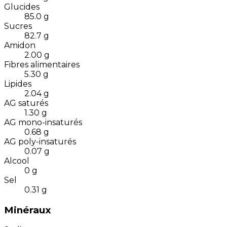
Glucides
85.0
g
Sucres
82.7
g
Amidon
2.00
g
Fibres alimentaires
5.30
g
Lipides
2.04
g
AG saturés
1.30
g
AG mono-insaturés
0.68
g
AG poly-insaturés
0.07
g
Alcool
0
g
Sel
0.31
g
Minéraux