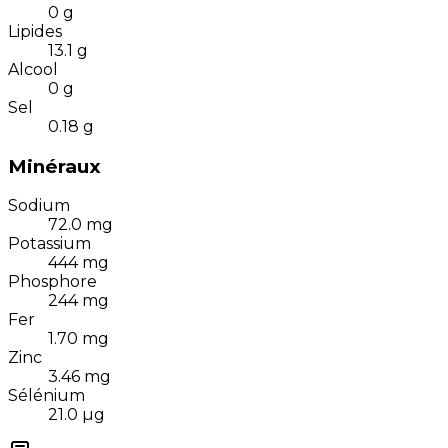
0
g
Lipides
13.1
g
Alcool
0
g
Sel
0.18
g
Minéraux
Sodium
72.0
mg
Potassium
444
mg
Phosphore
244
mg
Fer
1.70
mg
Zinc
3.46
mg
Sélénium
21.0
µg