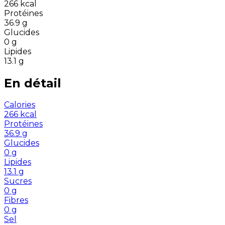
266
kcal
Protéines
36.9
g
Glucides
0
g
Lipides
13.1
g
En détail
Calories
266
kcal
Protéines
36.9
g
Glucides
0
g
Lipides
13.1
g
Sucres
0
g
Fibres
0
g
Sel