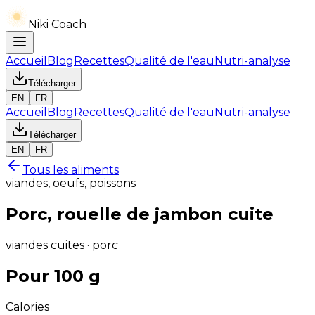
Niki Coach
Accueil
Blog
Recettes
Qualité de l'eau
Nutri-analyse
Télécharger
EN
FR
Accueil
Blog
Recettes
Qualité de l'eau
Nutri-analyse
Télécharger
EN
FR
Tous les aliments
viandes, oeufs, poissons
Porc, rouelle de jambon cuite
viandes cuites · porc
Pour 100 g
Calories