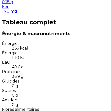
0.18
g
Fer
1.70
mg
Tableau complet
Énergie & macronutriments
Énergie
266
kcal
Énergie
1110
kJ
Eau
48.6
g
Protéines
36.9
g
Glucides
0
g
Sucres
0
g
Amidon
0
g
Fibres alimentaires