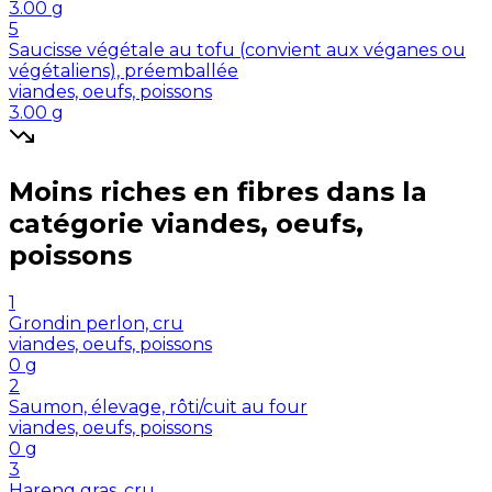
3.00
g
5
Saucisse végétale au tofu (convient aux véganes ou
végétaliens), préemballée
viandes, oeufs, poissons
3.00
g
Moins riches en
fibres
dans la
catégorie
viandes, oeufs,
poissons
1
Grondin perlon, cru
viandes, oeufs, poissons
0
g
2
Saumon, élevage, rôti/cuit au four
viandes, oeufs, poissons
0
g
3
Hareng gras, cru