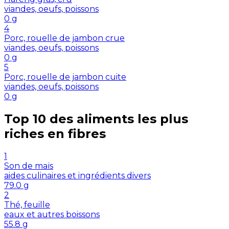
viandes, oeufs, poissons
0
g
4
Porc, rouelle de jambon crue
viandes, oeufs, poissons
0
g
5
Porc, rouelle de jambon cuite
viandes, oeufs, poissons
0
g
Top 10 des aliments les plus
riches en
fibres
1
Son de maïs
aides culinaires et ingrédients divers
79.0
g
2
Thé, feuille
eaux et autres boissons
55.8
g