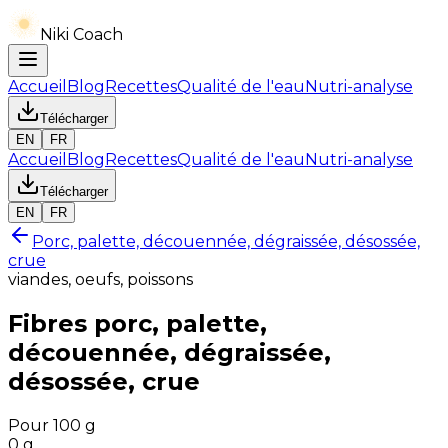
Niki Coach
Accueil
Blog
Recettes
Qualité de l'eau
Nutri-analyse
Télécharger
EN
FR
Accueil
Blog
Recettes
Qualité de l'eau
Nutri-analyse
Télécharger
EN
FR
Porc, palette, découennée, dégraissée, désossée,
crue
viandes, oeufs, poissons
Fibres
porc, palette,
découennée, dégraissée,
désossée, crue
Pour 100 g
0
g