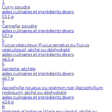
3
Curry, poudre
aides culinaires et ingrédients divers
53.2
g
4
Cannelle, poudre
aides culinaires et ingrédients divers
53.1
g
5
Fucus vésiculeux (Fucus serratus ou Fucus
vesiculosus), séché ou déshydraté
aides culinaires et ingrédients divers
46.3
g
6
Sarriette, séchée
aides culinaires et ingrédients divers
45.7
g
7
Ascophylle noueux ou goémon noir (Ascophyllum
nodosum), séché ou déshydraté
aides culinaires et ingrédients divers
43.6
g
8
Wakamé atlantique (Alaria esculenta), séché ou