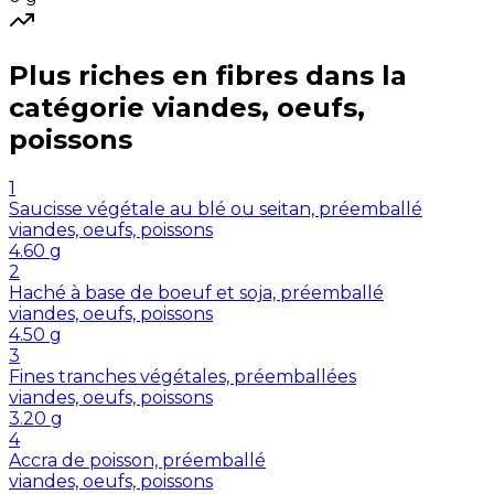
Plus riches en
fibres
dans la
catégorie
viandes, oeufs,
poissons
1
Saucisse végétale au blé ou seitan, préemballé
viandes, oeufs, poissons
4.60
g
2
Haché à base de boeuf et soja, préemballé
viandes, oeufs, poissons
4.50
g
3
Fines tranches végétales, préemballées
viandes, oeufs, poissons
3.20
g
4
Accra de poisson, préemballé
viandes, oeufs, poissons