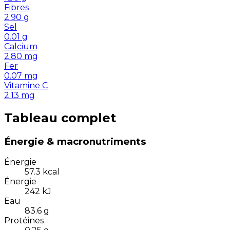
Fibres
2.90
g
Sel
0.01
g
Calcium
2.80
mg
Fer
0.07
mg
Vitamine C
2.13
mg
Tableau complet
Énergie & macronutriments
Énergie
57.3
kcal
Énergie
242
kJ
Eau
83.6
g
Protéines