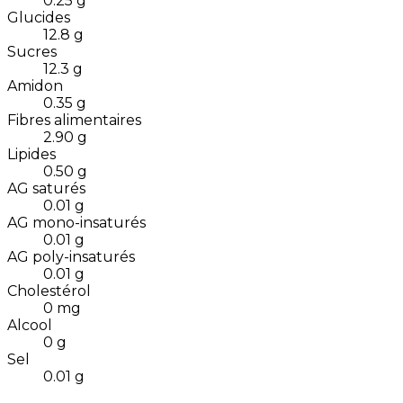
0.25
g
Glucides
12.8
g
Sucres
12.3
g
Amidon
0.35
g
Fibres alimentaires
2.90
g
Lipides
0.50
g
AG saturés
0.01
g
AG mono-insaturés
0.01
g
AG poly-insaturés
0.01
g
Cholestérol
0
mg
Alcool
0
g
Sel
0.01
g