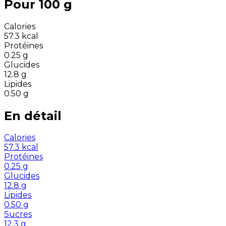
Pour 100 g
Calories
57.3
kcal
Protéines
0.25
g
Glucides
12.8
g
Lipides
0.50
g
En détail
Calories
57.3
kcal
Protéines
0.25
g
Glucides
12.8
g
Lipides
0.50
g
Sucres
12.3
g