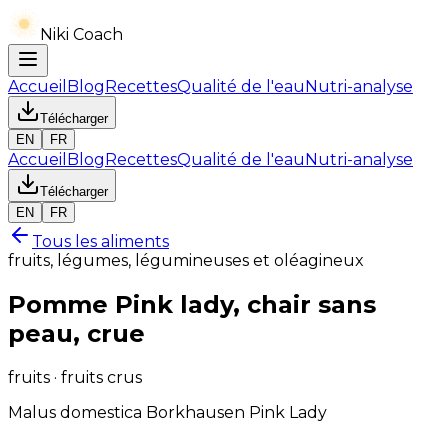
Niki Coach
Accueil
Blog
Recettes
Qualité de l'eau
Nutri-analyse
Télécharger
EN
FR
Accueil
Blog
Recettes
Qualité de l'eau
Nutri-analyse
Télécharger
EN
FR
Tous les aliments
fruits, légumes, légumineuses et oléagineux
Pomme Pink lady, chair sans
peau, crue
fruits · fruits crus
Malus domestica Borkhausen Pink Lady