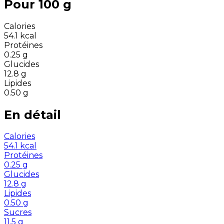
Pour 100 g
Calories
54.1
kcal
Protéines
0.25
g
Glucides
12.8
g
Lipides
0.50
g
En détail
Calories
54.1
kcal
Protéines
0.25
g
Glucides
12.8
g
Lipides
0.50
g
Sucres
11.5
g