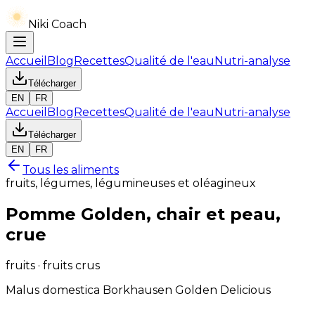
Niki Coach
Accueil
Blog
Recettes
Qualité de l'eau
Nutri-analyse
Télécharger
EN
FR
Accueil
Blog
Recettes
Qualité de l'eau
Nutri-analyse
Télécharger
EN
FR
Tous les aliments
fruits, légumes, légumineuses et oléagineux
Pomme Golden, chair et peau,
crue
fruits · fruits crus
Malus domestica Borkhausen Golden Delicious