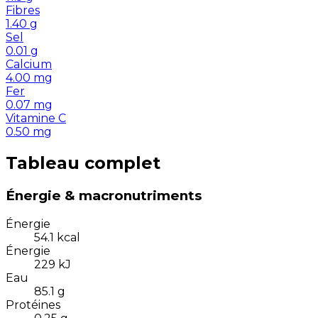
Fibres
1.40
g
Sel
0.01
g
Calcium
4.00
mg
Fer
0.07
mg
Vitamine C
0.50
mg
Tableau complet
Énergie & macronutriments
Énergie
54.1
kcal
Énergie
229
kJ
Eau
85.1
g
Protéines