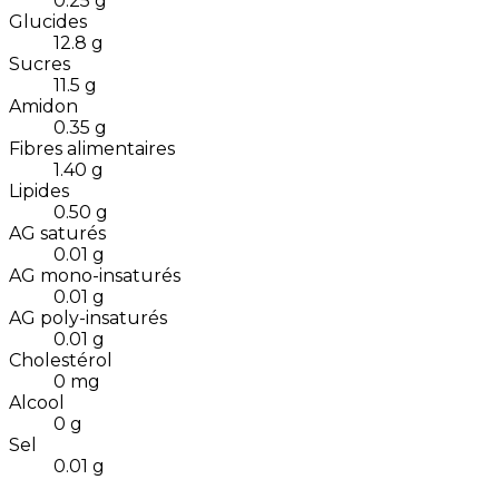
0.25
g
Glucides
12.8
g
Sucres
11.5
g
Amidon
0.35
g
Fibres alimentaires
1.40
g
Lipides
0.50
g
AG saturés
0.01
g
AG mono-insaturés
0.01
g
AG poly-insaturés
0.01
g
Cholestérol
0
mg
Alcool
0
g
Sel
0.01
g