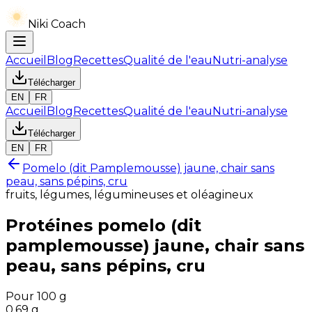
Niki Coach
Accueil
Blog
Recettes
Qualité de l'eau
Nutri-analyse
Télécharger
EN
FR
Accueil
Blog
Recettes
Qualité de l'eau
Nutri-analyse
Télécharger
EN
FR
Pomelo (dit Pamplemousse) jaune, chair sans
peau, sans pépins, cru
fruits, légumes, légumineuses et oléagineux
Protéines
pomelo (dit
pamplemousse) jaune, chair sans
peau, sans pépins, cru
Pour 100 g
0.69
g