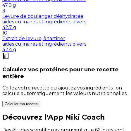
47.0
g
9
Levure de boulanger déshydratée
aides culinaires et ingrédients divers
42.7
g
10
Extrait de levure, à tartiner
aides culinaires et ingrédients divers
42.4
g
Calculez vos
protéines
pour une recette
entière
Collez votre recette ou ajoutez vos ingrédients : on
calcule automatiquement les valeurs nutritionnelles.
Calculer ma recette
Découvrez l'App Niki Coach
Des études scientifiques prouvent que 66 jours sont