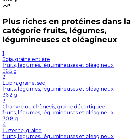
Plus riches en
protéines
dans la
catégorie
fruits, légumes,
légumineuses et oléagineux
1
Soja, graine entière
fruits, légumes, légumineuses et oléagineux
36.5
g
2
Lupin, graine, sec
fruits, légumes, légumineuses et oléagineux
36.2
g
3
Chanvre ou chènevis, graine décortiquée
fruits, légumes, légumineuses et oléagineux
30.8
g
4
Luzerne, graine
fruits, légumes, légumineuses et oléagineux