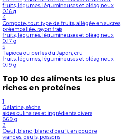
fruits, légumes, légumineuses et oléagineux
0.16
g
4
Compote, tout type de fruits, allégée en sucres,
préemballée, rayon frais
fruits, légumes, légumineuses et oléagineux
0.17
g
5
Tapioca ou perles du Japon, cru
fruits, légumes, légumineuses et oléagineux
0.19
g
Top 10 des aliments les plus
riches en
protéines
1
Gélatine, sèche
aides culinaires et ingrédients divers
86.9
g
2
Oeuf, blanc (blanc d'oeuf), en poudre
viandes, oeufs, poissons