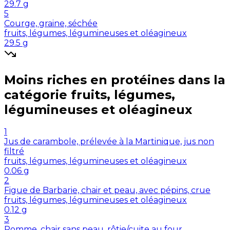
29.7
g
5
Courge, graine, séchée
fruits, légumes, légumineuses et oléagineux
29.5
g
Moins riches en
protéines
dans la
catégorie
fruits, légumes,
légumineuses et oléagineux
1
Jus de carambole, prélevée à la Martinique, jus non
filtré
fruits, légumes, légumineuses et oléagineux
0.06
g
2
Figue de Barbarie, chair et peau, avec pépins, crue
fruits, légumes, légumineuses et oléagineux
0.12
g
3
Pomme, chair sans peau, rôtie/cuite au four