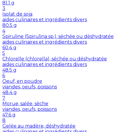
81.1
g
3
Isolat de soja
aides culinaires et ingrédients divers
80.5
g
4
Spiruline (Spirulina sp.), séchée ou déshydratée
aides culinaires et ingrédients divers
60.4
g
5
Chlorelle (chlorella), séchée ou déshydratée
aides culinaires et ingrédients divers
48.5
g
6
Oeuf, en poudre
viandes, oeufs, poissons
48.4
g
7
Morue, salée, sèche
viandes, oeufs, poissons
47.6
g
8
Gelée au madère, déshydratée
aides culinaires et ingrédients divers