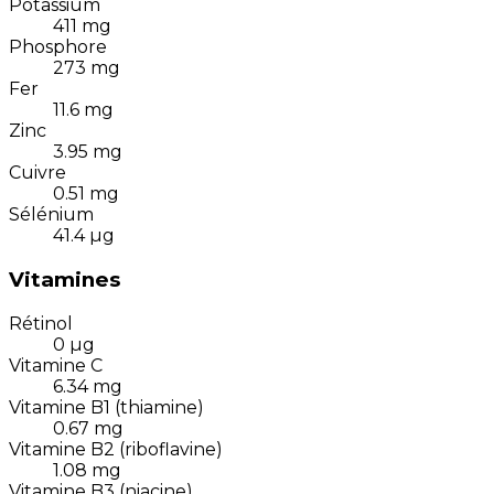
Potassium
411
mg
Phosphore
273
mg
Fer
11.6
mg
Zinc
3.95
mg
Cuivre
0.51
mg
Sélénium
41.4
µg
Vitamines
Rétinol
0
µg
Vitamine C
6.34
mg
Vitamine B1 (thiamine)
0.67
mg
Vitamine B2 (riboflavine)
1.08
mg
Vitamine B3 (niacine)