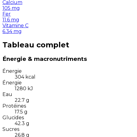
Calcium
105
mg
Fer
11.6
mg
Vitamine C
6.34
mg
Tableau complet
Énergie & macronutriments
Énergie
304
kcal
Énergie
1280
kJ
Eau
22.7
g
Protéines
17.5
g
Glucides
42.3
g
Sucres
26.8
g