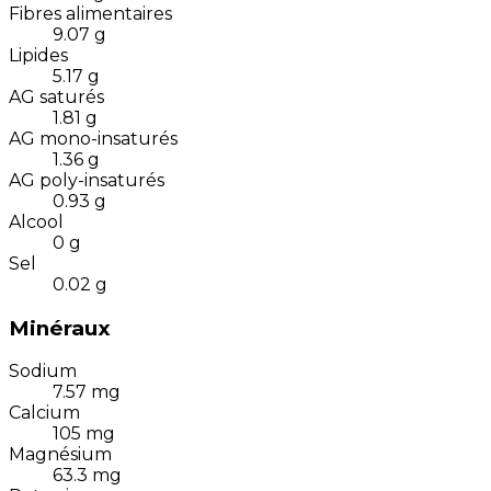
Fibres alimentaires
9.07
g
Lipides
5.17
g
AG saturés
1.81
g
AG mono-insaturés
1.36
g
AG poly-insaturés
0.93
g
Alcool
0
g
Sel
0.02
g
Minéraux
Sodium
7.57
mg
Calcium
105
mg
Magnésium
63.3
mg