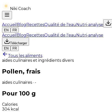
Niki Coach
Accueil
Blog
Recettes
Qualité de l'eau
Nutri-analyse
EN
FR
Accueil
Blog
Recettes
Qualité de l'eau
Nutri-analyse
Télécharger
EN
FR
Tous les aliments
aides culinaires et ingrédients divers
Pollen, frais
aides culinaires · -
Pour 100 g
Calories
304
kcal