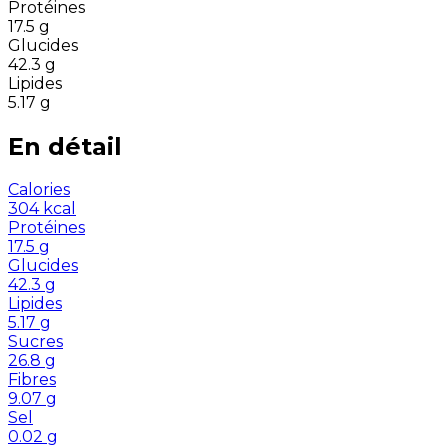
Protéines
17.5
g
Glucides
42.3
g
Lipides
5.17
g
En détail
Calories
304
kcal
Protéines
17.5
g
Glucides
42.3
g
Lipides
5.17
g
Sucres
26.8
g
Fibres
9.07
g
Sel
0.02
g