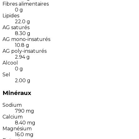
Fibres alimentaires
0
g
Lipides
22.0
g
AG saturés
8.30
g
AG mono-insaturés
10.8
g
AG poly-insaturés
2.94
g
Alcool
0
g
Sel
2.00
g
Minéraux
Sodium
790
mg
Calcium
8.40
mg
Magnésium
16.0
mg