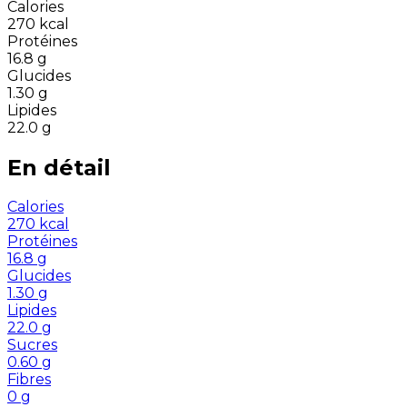
Calories
270
kcal
Protéines
16.8
g
Glucides
1.30
g
Lipides
22.0
g
En détail
Calories
270
kcal
Protéines
16.8
g
Glucides
1.30
g
Lipides
22.0
g
Sucres
0.60
g
Fibres
0
g