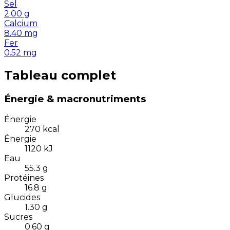
Sel
2.00
g
Calcium
8.40
mg
Fer
0.52
mg
Tableau complet
Énergie & macronutriments
Énergie
270
kcal
Énergie
1120
kJ
Eau
55.3
g
Protéines
16.8
g
Glucides
1.30
g
Sucres
0.60
g