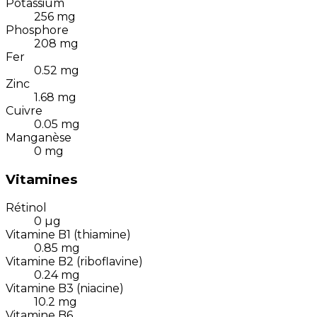
Potassium
256
mg
Phosphore
208
mg
Fer
0.52
mg
Zinc
1.68
mg
Cuivre
0.05
mg
Manganèse
0
mg
Vitamines
Rétinol
0
µg
Vitamine B1 (thiamine)
0.85
mg
Vitamine B2 (riboflavine)
0.24
mg
Vitamine B3 (niacine)
10.2
mg
Vitamine B6