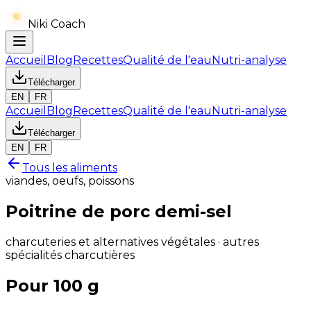
Niki Coach
Accueil
Blog
Recettes
Qualité de l'eau
Nutri-analyse
Télécharger
EN
FR
Accueil
Blog
Recettes
Qualité de l'eau
Nutri-analyse
Télécharger
EN
FR
Tous les aliments
viandes, oeufs, poissons
Poitrine de porc demi-sel
charcuteries et alternatives végétales · autres
spécialités charcutières
Pour 100 g