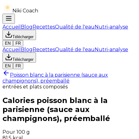
Niki Coach
Accueil
Blog
Recettes
Qualité de l'eau
Nutri-analyse
Télécharger
EN
FR
Accueil
Blog
Recettes
Qualité de l'eau
Nutri-analyse
Télécharger
EN
FR
Poisson blanc à la parisienne (sauce aux
champignons), préemballé
entrées et plats composés
Calories
poisson blanc à la
parisienne (sauce aux
champignons), préemballé
Pour 100 g
81.5
kcal