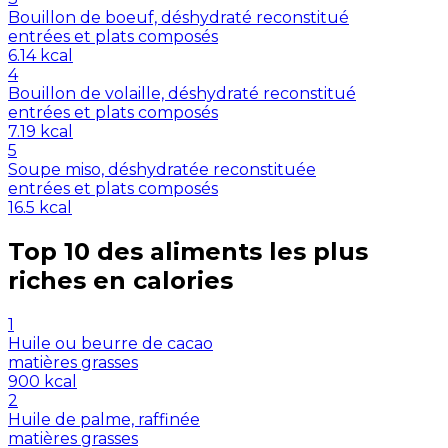
Bouillon de boeuf, déshydraté reconstitué
entrées et plats composés
6.14
kcal
4
Bouillon de volaille, déshydraté reconstitué
entrées et plats composés
7.19
kcal
5
Soupe miso, déshydratée reconstituée
entrées et plats composés
16.5
kcal
Top 10 des aliments les plus
riches en
calories
1
Huile ou beurre de cacao
matières grasses
900
kcal
2
Huile de palme, raffinée
matières grasses