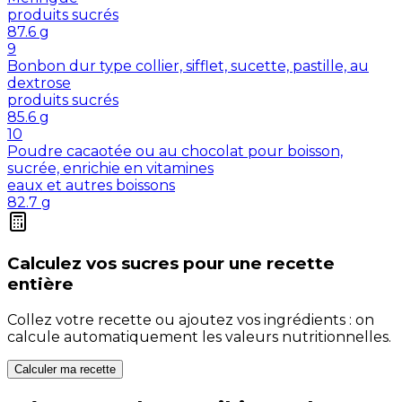
produits sucrés
87.6
g
9
Bonbon dur type collier, sifflet, sucette, pastille, au
dextrose
produits sucrés
85.6
g
10
Poudre cacaotée ou au chocolat pour boisson,
sucrée, enrichie en vitamines
eaux et autres boissons
82.7
g
Calculez vos
sucres
pour une recette
entière
Collez votre recette ou ajoutez vos ingrédients : on
calcule automatiquement les valeurs nutritionnelles.
Calculer ma recette