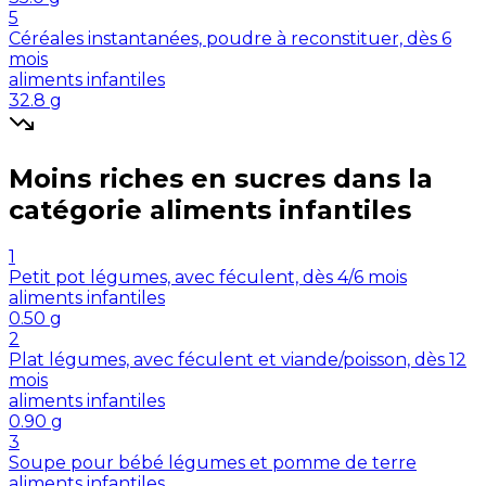
5
Céréales instantanées, poudre à reconstituer, dès 6
mois
aliments infantiles
32.8
g
Moins riches en
sucres
dans la
catégorie
aliments infantiles
1
Petit pot légumes, avec féculent, dès 4/6 mois
aliments infantiles
0.50
g
2
Plat légumes, avec féculent et viande/poisson, dès 12
mois
aliments infantiles
0.90
g
3
Soupe pour bébé légumes et pomme de terre
aliments infantiles