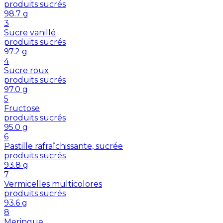
produits sucrés
98.7
g
3
Sucre vanillé
produits sucrés
97.2
g
4
Sucre roux
produits sucrés
97.0
g
5
Fructose
produits sucrés
95.0
g
6
Pastille rafraîchissante, sucrée
produits sucrés
93.8
g
7
Vermicelles multicolores
produits sucrés
93.6
g
8
Meringue