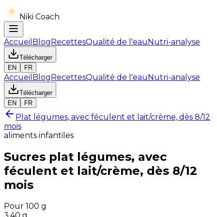
Niki Coach
Accueil
Blog
Recettes
Qualité de l'eau
Nutri-analyse
Télécharger
EN
FR
Accueil
Blog
Recettes
Qualité de l'eau
Nutri-analyse
Télécharger
EN
FR
Plat légumes, avec féculent et lait/crème, dès 8/12
mois
aliments infantiles
Sucres
plat légumes, avec
féculent et lait/crème, dès 8/12
mois
Pour 100 g
3.40
g