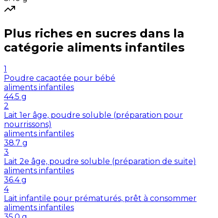
Plus riches en
sucres
dans la
catégorie
aliments infantiles
1
Poudre cacaotée pour bébé
aliments infantiles
44.5
g
2
Lait 1er âge, poudre soluble (préparation pour
nourrissons)
aliments infantiles
38.7
g
3
Lait 2e âge, poudre soluble (préparation de suite)
aliments infantiles
36.4
g
4
Lait infantile pour prématurés, prêt à consommer
aliments infantiles
35.0
g