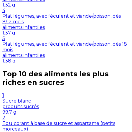
1.32
g
4
Plat légumes, avec féculent et viande/poisson, dès
8/12 mois
aliments infantiles
1.37
g
5
Plat légumes, avec féculent et viande/poisson, dès 18
mois
aliments infantiles
1.38
g
Top 10 des aliments les plus
riches en
sucres
1
Sucre blanc
produits sucrés
99.7
g
2
Edulcorant à base de sucre et aspartame (petits
morceaux)