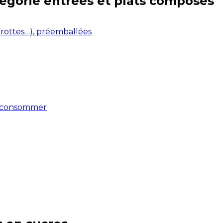
tégorie
entrées et plats composés
arottes…), préemballées
 à consommer