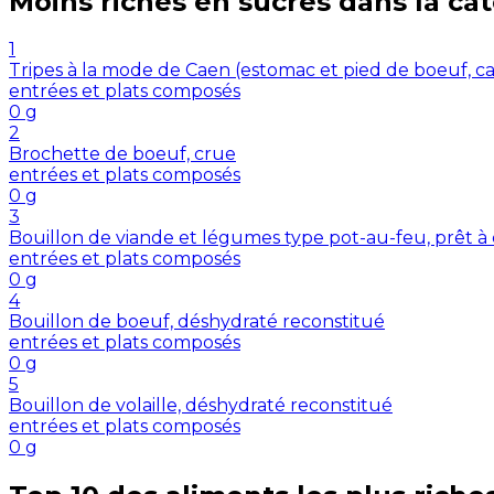
Moins riches en
sucres
dans la ca
1
Tripes à la mode de Caen (estomac et pied de boeuf, c
entrées et plats composés
0
g
2
Brochette de boeuf, crue
entrées et plats composés
0
g
3
Bouillon de viande et légumes type pot-au-feu, prêt
entrées et plats composés
0
g
4
Bouillon de boeuf, déshydraté reconstitué
entrées et plats composés
0
g
5
Bouillon de volaille, déshydraté reconstitué
entrées et plats composés
0
g