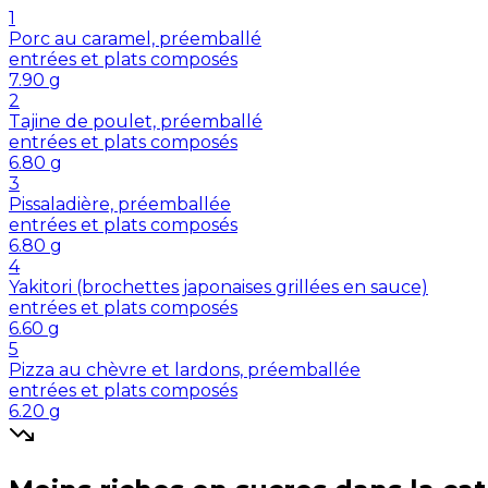
1
Porc au caramel, préemballé
entrées et plats composés
7.90
g
2
Tajine de poulet, préemballé
entrées et plats composés
6.80
g
3
Pissaladière, préemballée
entrées et plats composés
6.80
g
4
Yakitori (brochettes japonaises grillées en sauce)
entrées et plats composés
6.60
g
5
Pizza au chèvre et lardons, préemballée
entrées et plats composés
6.20
g