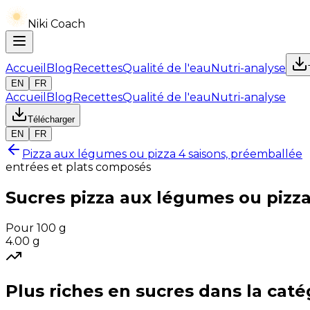
Niki Coach
Accueil
Blog
Recettes
Qualité de l'eau
Nutri-analyse
EN
FR
Accueil
Blog
Recettes
Qualité de l'eau
Nutri-analyse
Télécharger
EN
FR
Pizza aux légumes ou pizza 4 saisons, préemballée
entrées et plats composés
Sucres
pizza aux légumes ou pizza
Pour 100 g
4.00
g
Plus riches en
sucres
dans la caté