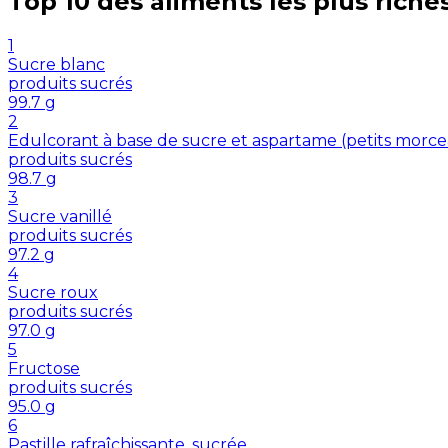
Top 10 des aliments les plus riche
1
Sucre blanc
produits sucrés
99.7
g
2
Edulcorant à base de sucre et aspartame (petits morc
produits sucrés
98.7
g
3
Sucre vanillé
produits sucrés
97.2
g
4
Sucre roux
produits sucrés
97.0
g
5
Fructose
produits sucrés
95.0
g
6
Pastille rafraîchissante, sucrée