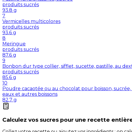
produits sucrés
93.8
g
7
Vermicelles multicolores
produits sucrés
93.6
g
8
Meringue
produits sucrés
87.6
g
9
Bonbon dur type collier, sifflet, sucette, pastille, au de
produits sucrés
85.6
g
10
Poudre cacaotée ou au chocolat pour boisson, sucrée, 
eaux et autres boissons
82.7
g
Calculez vos
sucres
pour une recette entièr
Collez votre recette ou ajoutez vos ingrédients : on c