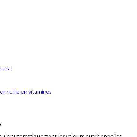
xtrose
enrichie en vitamines
e
alcule automatiquement les valeurs nutritionnelles.