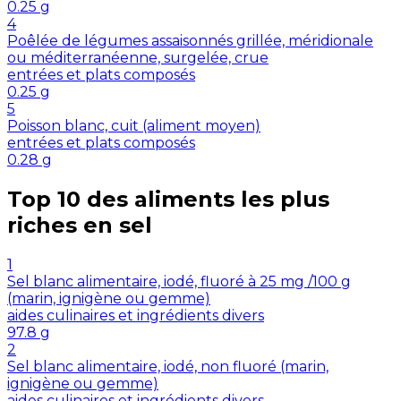
0.25
g
4
Poêlée de légumes assaisonnés grillée, méridionale
ou méditerranéenne, surgelée, crue
entrées et plats composés
0.25
g
5
Poisson blanc, cuit (aliment moyen)
entrées et plats composés
0.28
g
Top 10 des aliments les plus
riches en
sel
1
Sel blanc alimentaire, iodé, fluoré à 25 mg /100 g
(marin, ignigène ou gemme)
aides culinaires et ingrédients divers
97.8
g
2
Sel blanc alimentaire, iodé, non fluoré (marin,
ignigène ou gemme)
aides culinaires et ingrédients divers