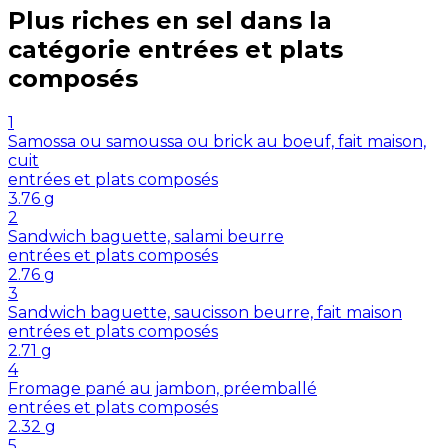
Plus riches en
sel
dans la
catégorie
entrées et plats
composés
1
Samossa ou samoussa ou brick au boeuf, fait maison,
cuit
entrées et plats composés
3.76
g
2
Sandwich baguette, salami beurre
entrées et plats composés
2.76
g
3
Sandwich baguette, saucisson beurre, fait maison
entrées et plats composés
2.71
g
4
Fromage pané au jambon, préemballé
entrées et plats composés
2.32
g
5