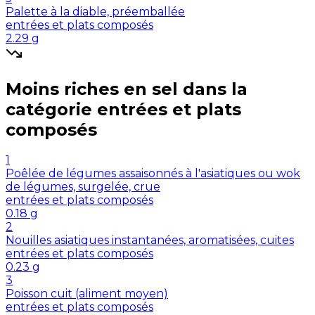
Palette à la diable, préemballée
entrées et plats composés
2.29
g
Moins riches en
sel
dans la
catégorie
entrées et plats
composés
1
Poêlée de légumes assaisonnés à l'asiatiques ou wok
de légumes, surgelée, crue
entrées et plats composés
0.18
g
2
Nouilles asiatiques instantanées, aromatisées, cuites
entrées et plats composés
0.23
g
3
Poisson cuit (aliment moyen)
entrées et plats composés