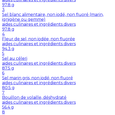
97.8
g
3
Sel blanc alimentaire, non iodé, non fluoré (marin,
ignigène ou gemme)
aides culinaires et ingrédients divers
97.8
g
4
Fleur de sel, non iodée, non fluorée
aides culinaires et ingrédients divers
94.3
g
5
Sel au céleri
aides culinaires et ingrédients divers
87.5
g
6
Sel marin gris, non iodé, non fluoré
aides culinaires et ingrédients divers
80.5
g
7
Bouillon de volaille, déshydraté
aides culinaires et ingrédients divers
56.4
g
8