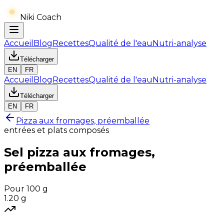
Niki Coach
Accueil
Blog
Recettes
Qualité de l'eau
Nutri-analyse
Télécharger
EN
FR
Accueil
Blog
Recettes
Qualité de l'eau
Nutri-analyse
Télécharger
EN
FR
Pizza aux fromages, préemballée
entrées et plats composés
Sel
pizza aux fromages,
préemballée
Pour 100 g
1.20
g