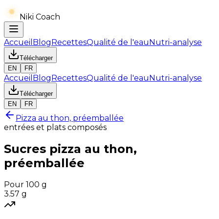
Niki Coach
Accueil
Blog
Recettes
Qualité de l'eau
Nutri-analyse
Télécharger
EN
FR
Accueil
Blog
Recettes
Qualité de l'eau
Nutri-analyse
Télécharger
EN
FR
Pizza au thon, préemballée
entrées et plats composés
Sucres
pizza au thon,
préemballée
Pour 100 g
3.57
g