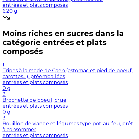
entrées et plats composés
6.20
g
Moins riches en
sucres
dans la
catégorie
entrées et plats
composés
1
Tripes à la mode de Caen (estomac et pied de boeuf,
carottes…), préemballées
entrées et plats composés
0
g
2
Brochette de boeuf, crue
entrées et plats composés
0
g
3
Bouillon de viande et légumes type pot-au-feu, prêt
à consommer
entrées et plats composés