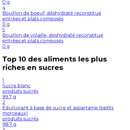
0
g
4
Bouillon de boeuf, déshydraté reconstitué
entrées et plats composés
0
g
5
Bouillon de volaille, déshydraté reconstitué
entrées et plats composés
0
g
Top 10 des aliments les plus
riches en
sucres
1
Sucre blanc
produits sucrés
99.7
g
2
Edulcorant à base de sucre et aspartame (petits
morceaux)
produits sucrés
98.7
g
3