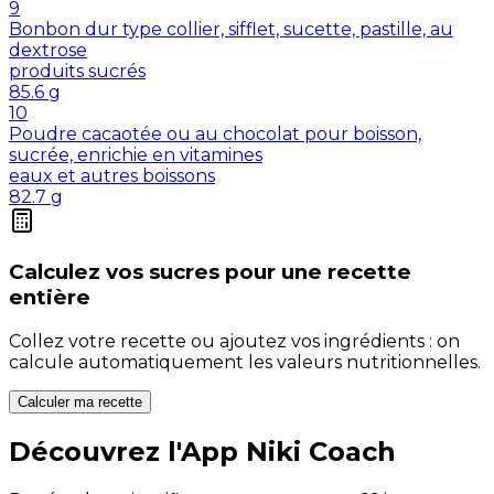
9
Bonbon dur type collier, sifflet, sucette, pastille, au
dextrose
produits sucrés
85.6
g
10
Poudre cacaotée ou au chocolat pour boisson,
sucrée, enrichie en vitamines
eaux et autres boissons
82.7
g
Calculez vos
sucres
pour une recette
entière
Collez votre recette ou ajoutez vos ingrédients : on
calcule automatiquement les valeurs nutritionnelles.
Calculer ma recette
Découvrez l'App Niki Coach