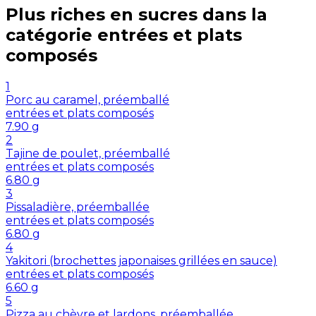
Plus riches en
sucres
dans la
catégorie
entrées et plats
composés
1
Porc au caramel, préemballé
entrées et plats composés
7.90
g
2
Tajine de poulet, préemballé
entrées et plats composés
6.80
g
3
Pissaladière, préemballée
entrées et plats composés
6.80
g
4
Yakitori (brochettes japonaises grillées en sauce)
entrées et plats composés
6.60
g
5
Pizza au chèvre et lardons, préemballée