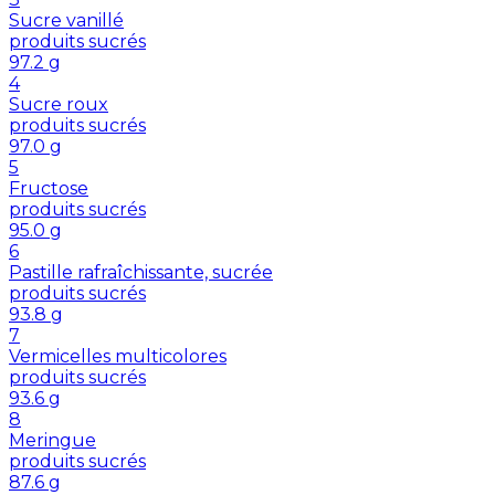
Sucre vanillé
produits sucrés
97.2
g
4
Sucre roux
produits sucrés
97.0
g
5
Fructose
produits sucrés
95.0
g
6
Pastille rafraîchissante, sucrée
produits sucrés
93.8
g
7
Vermicelles multicolores
produits sucrés
93.6
g
8
Meringue
produits sucrés
87.6
g