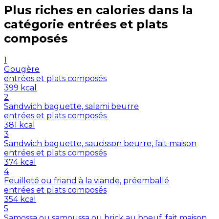
Plus riches en
calories
dans la
catégorie
entrées et plats
composés
1
Gougère
entrées et plats composés
399
kcal
2
Sandwich baguette, salami beurre
entrées et plats composés
381
kcal
3
Sandwich baguette, saucisson beurre, fait maison
entrées et plats composés
374
kcal
4
Feuilleté ou friand à la viande, préemballé
entrées et plats composés
354
kcal
5
Samossa ou samoussa ou brick au boeuf, fait maison,