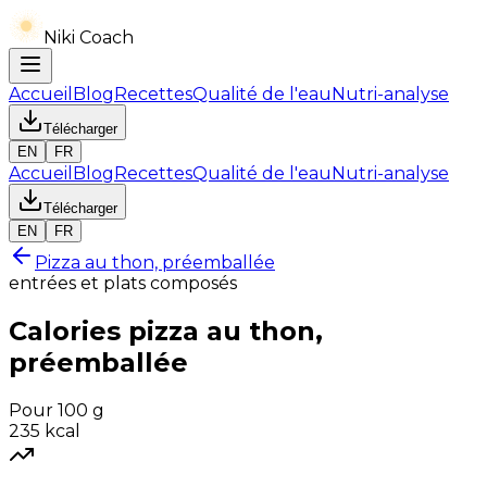
Niki Coach
Accueil
Blog
Recettes
Qualité de l'eau
Nutri-analyse
Télécharger
EN
FR
Accueil
Blog
Recettes
Qualité de l'eau
Nutri-analyse
Télécharger
EN
FR
Pizza au thon, préemballée
entrées et plats composés
Calories
pizza au thon,
préemballée
Pour 100 g
235
kcal