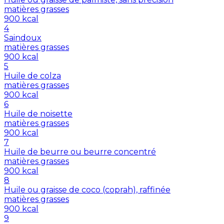
matières grasses
900
kcal
4
Saindoux
matières grasses
900
kcal
5
Huile de colza
matières grasses
900
kcal
6
Huile de noisette
matières grasses
900
kcal
7
Huile de beurre ou beurre concentré
matières grasses
900
kcal
8
Huile ou graisse de coco (coprah), raffinée
matières grasses
900
kcal
9