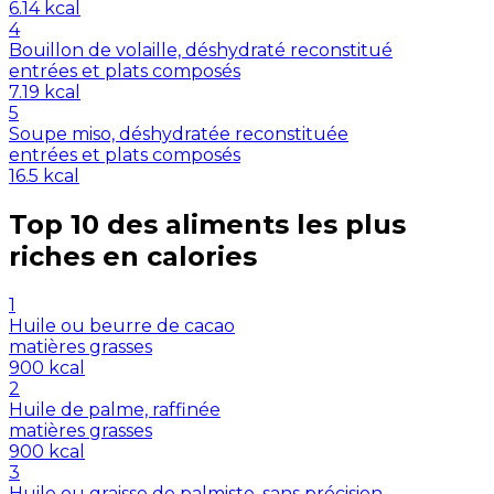
6.14
kcal
4
Bouillon de volaille, déshydraté reconstitué
entrées et plats composés
7.19
kcal
5
Soupe miso, déshydratée reconstituée
entrées et plats composés
16.5
kcal
Top 10 des aliments les plus
riches en
calories
1
Huile ou beurre de cacao
matières grasses
900
kcal
2
Huile de palme, raffinée
matières grasses
900
kcal
3
Huile ou graisse de palmiste, sans précision