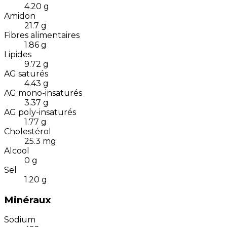
4.20
g
Amidon
21.7
g
Fibres alimentaires
1.86
g
Lipides
9.72
g
AG saturés
4.43
g
AG mono-insaturés
3.37
g
AG poly-insaturés
1.77
g
Cholestérol
25.3
mg
Alcool
0
g
Sel
1.20
g
Minéraux
Sodium