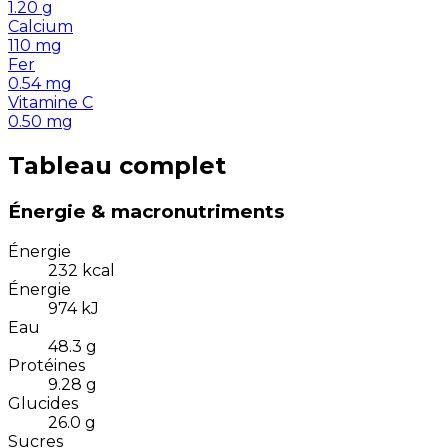
1.20
g
Calcium
110
mg
Fer
0.54
mg
Vitamine C
0.50
mg
Tableau complet
Énergie & macronutriments
Énergie
232
kcal
Énergie
974
kJ
Eau
48.3
g
Protéines
9.28
g
Glucides
26.0
g
Sucres