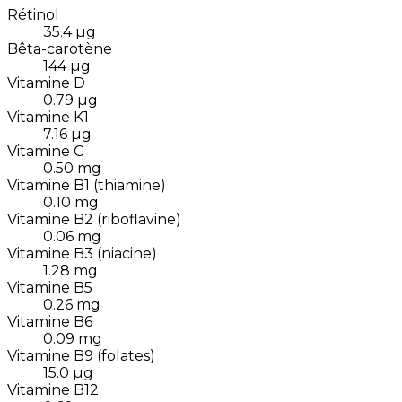
Rétinol
35.4
µg
Bêta-carotène
144
µg
Vitamine D
0.79
µg
Vitamine K1
7.16
µg
Vitamine C
0.50
mg
Vitamine B1 (thiamine)
0.10
mg
Vitamine B2 (riboflavine)
0.06
mg
Vitamine B3 (niacine)
1.28
mg
Vitamine B5
0.26
mg
Vitamine B6
0.09
mg
Vitamine B9 (folates)
15.0
µg
Vitamine B12