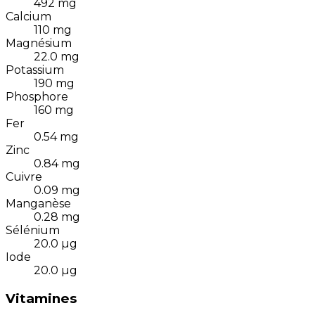
492
mg
Calcium
110
mg
Magnésium
22.0
mg
Potassium
190
mg
Phosphore
160
mg
Fer
0.54
mg
Zinc
0.84
mg
Cuivre
0.09
mg
Manganèse
0.28
mg
Sélénium
20.0
µg
Iode
20.0
µg
Vitamines