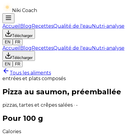
Niki Coach
Accueil
Blog
Recettes
Qualité de l'eau
Nutri-analyse
Télécharger
EN
FR
Accueil
Blog
Recettes
Qualité de l'eau
Nutri-analyse
Télécharger
EN
FR
Tous les aliments
entrées et plats composés
Pizza au saumon, préemballée
pizzas, tartes et crêpes salées · -
Pour 100 g
Calories