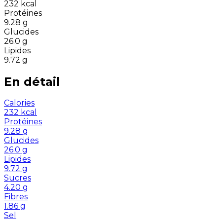
232
kcal
Protéines
9.28
g
Glucides
26.0
g
Lipides
9.72
g
En détail
Calories
232
kcal
Protéines
9.28
g
Glucides
26.0
g
Lipides
9.72
g
Sucres
4.20
g
Fibres
1.86
g
Sel