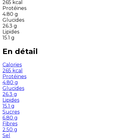
265
kcal
Protéines
4.80
g
Glucides
26.3
g
Lipides
15.1
g
En détail
Calories
265
kcal
Protéines
4.80
g
Glucides
26.3
g
Lipides
15.1
g
Sucres
6.80
g
Fibres
2.50
g
Sel