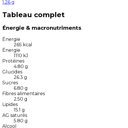
1.26
g
Tableau complet
Énergie & macronutriments
Énergie
265
kcal
Énergie
1110
kJ
Protéines
4.80
g
Glucides
26.3
g
Sucres
6.80
g
Fibres alimentaires
2.50
g
Lipides
15.1
g
AG saturés
5.80
g
Alcool