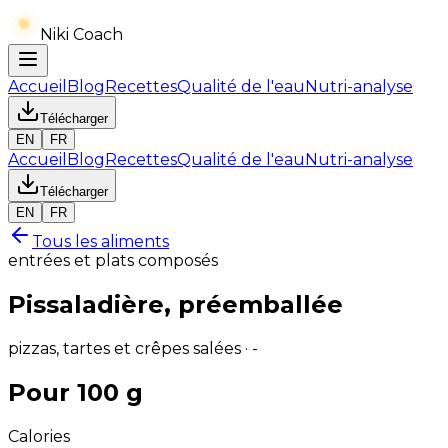
Niki Coach
Accueil
Blog
Recettes
Qualité de l'eau
Nutri-analyse
Télécharger
EN
FR
Accueil
Blog
Recettes
Qualité de l'eau
Nutri-analyse
Télécharger
EN
FR
Tous les aliments
entrées et plats composés
Pissaladière, préemballée
pizzas, tartes et crêpes salées · -
Pour 100 g
Calories