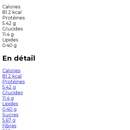
Calories
81.2
kcal
Protéines
5.42
g
Glucides
11.4
g
Lipides
0.40
g
En détail
Calories
81.2
kcal
Protéines
5.42
g
Glucides
11.4
g
Lipides
0.40
g
Sucres
5.67
g
Fibres