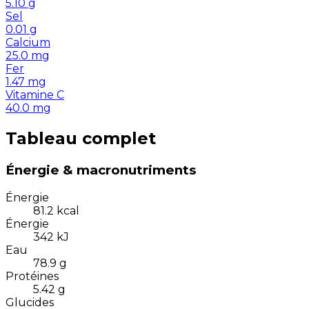
5.10
g
Sel
0.01
g
Calcium
25.0
mg
Fer
1.47
mg
Vitamine C
40.0
mg
Tableau complet
Énergie & macronutriments
Énergie
81.2
kcal
Énergie
342
kJ
Eau
78.9
g
Protéines
5.42
g
Glucides