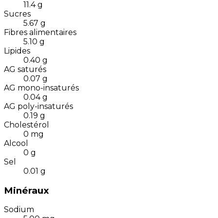
11.4
g
Sucres
5.67
g
Fibres alimentaires
5.10
g
Lipides
0.40
g
AG saturés
0.07
g
AG mono-insaturés
0.04
g
AG poly-insaturés
0.19
g
Cholestérol
0
mg
Alcool
0
g
Sel
0.01
g
Minéraux
Sodium