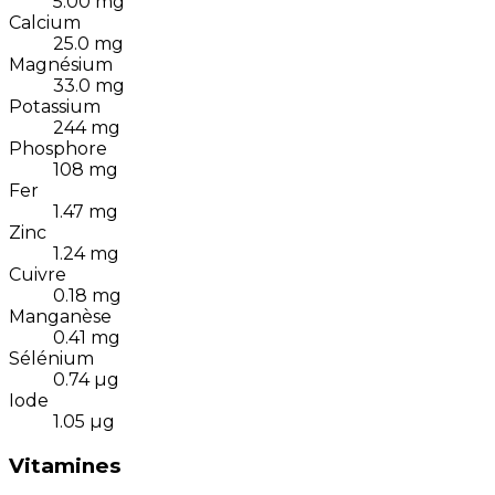
5.00
mg
Calcium
25.0
mg
Magnésium
33.0
mg
Potassium
244
mg
Phosphore
108
mg
Fer
1.47
mg
Zinc
1.24
mg
Cuivre
0.18
mg
Manganèse
0.41
mg
Sélénium
0.74
µg
Iode
1.05
µg
Vitamines