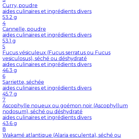
Curry, poudre
aides culinaires et ingrédients divers
53.2
g
4
Cannelle, poudre
aides culinaires et ingrédients divers
53.1
g
5
Fucus vésiculeux (Fucus serratus ou Fucus
vesiculosus), séché ou déshydraté
aides culinaires et ingrédients divers
46.3
g
6
Sarriette, séchée
aides culinaires et ingrédients divers
45.7
g
7
Ascophylle noueux ou goémon noir (Ascophyllum
nodosum), séché ou déshydraté
aides culinaires et ingrédients divers
43.6
g
8
Wakamé atlantique (Alaria esculenta), séché ou