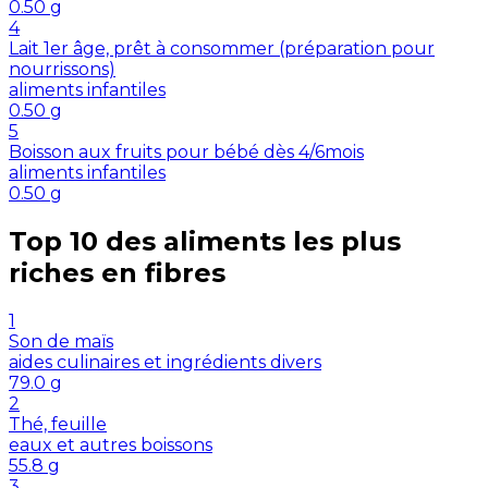
0.50
g
4
Lait 1er âge, prêt à consommer (préparation pour
nourrissons)
aliments infantiles
0.50
g
5
Boisson aux fruits pour bébé dès 4/6mois
aliments infantiles
0.50
g
Top 10 des aliments les plus
riches en
fibres
1
Son de maïs
aides culinaires et ingrédients divers
79.0
g
2
Thé, feuille
eaux et autres boissons
55.8
g
3