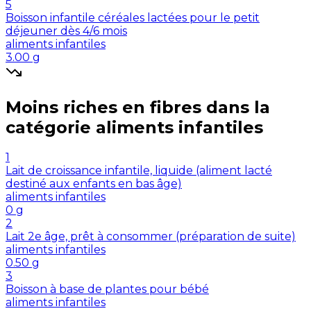
5
Boisson infantile céréales lactées pour le petit
déjeuner dès 4/6 mois
aliments infantiles
3.00
g
Moins riches en
fibres
dans la
catégorie
aliments infantiles
1
Lait de croissance infantile, liquide (aliment lacté
destiné aux enfants en bas âge)
aliments infantiles
0
g
2
Lait 2e âge, prêt à consommer (préparation de suite)
aliments infantiles
0.50
g
3
Boisson à base de plantes pour bébé
aliments infantiles