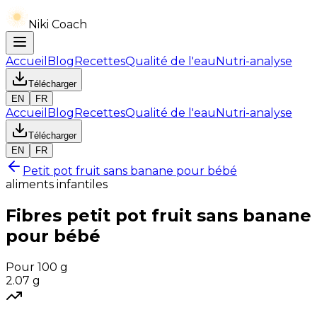
Niki Coach
Accueil
Blog
Recettes
Qualité de l'eau
Nutri-analyse
Télécharger
EN
FR
Accueil
Blog
Recettes
Qualité de l'eau
Nutri-analyse
Télécharger
EN
FR
Petit pot fruit sans banane pour bébé
aliments infantiles
Fibres
petit pot fruit sans banane
pour bébé
Pour 100 g
2.07
g