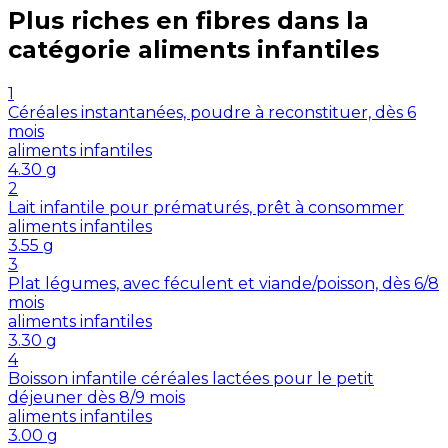
Plus riches en
fibres
dans la
catégorie
aliments infantiles
1
Céréales instantanées, poudre à reconstituer, dès 6
mois
aliments infantiles
4.30
g
2
Lait infantile pour prématurés, prêt à consommer
aliments infantiles
3.55
g
3
Plat légumes, avec féculent et viande/poisson, dès 6/8
mois
aliments infantiles
3.30
g
4
Boisson infantile céréales lactées pour le petit
déjeuner dès 8/9 mois
aliments infantiles
3.00
g