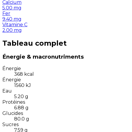
Calcium
5.00
mg
Fer
9.40
mg
Vitamine C
2.00
mg
Tableau complet
Énergie & macronutriments
Énergie
368
kcal
Énergie
1560
kJ
Eau
5.20
g
Protéines
6.88
g
Glucides
80.0
g
Sucres
7.59
g