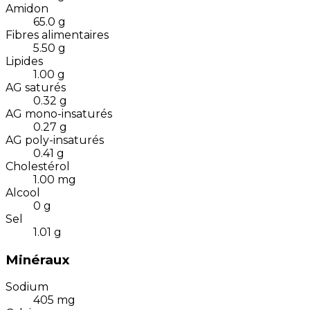
Amidon
65.0
g
Fibres alimentaires
5.50
g
Lipides
1.00
g
AG saturés
0.32
g
AG mono-insaturés
0.27
g
AG poly-insaturés
0.41
g
Cholestérol
1.00
mg
Alcool
0
g
Sel
1.01
g
Minéraux
Sodium
405
mg