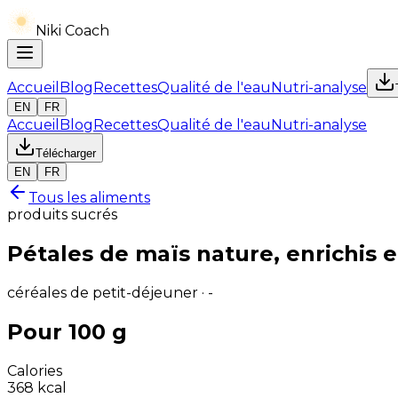
Niki Coach
Accueil
Blog
Recettes
Qualité de l'eau
Nutri-analyse
EN
FR
Accueil
Blog
Recettes
Qualité de l'eau
Nutri-analyse
Télécharger
EN
FR
Tous les aliments
produits sucrés
Pétales de maïs nature, enrichis 
céréales de petit-déjeuner · -
Pour 100 g
Calories
368
kcal