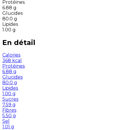
Protéines
6.88
g
Glucides
80.0
g
Lipides
1.00
g
En détail
Calories
368
kcal
Protéines
6.88
g
Glucides
80.0
g
Lipides
1.00
g
Sucres
7.59
g
Fibres
5.50
g
Sel
1.01
g