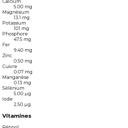
Calcium
5.00
mg
Magnésium
13.1
mg
Potassium
101
mg
Phosphore
47.5
mg
Fer
9.40
mg
Zinc
0.50
mg
Cuivre
0.07
mg
Manganèse
0.13
mg
Sélénium
5.00
µg
Iode
2.50
µg
Vitamines
Rétinol