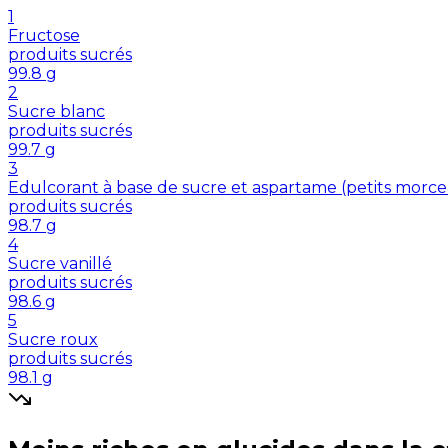
1
Fructose
produits sucrés
99.8
g
2
Sucre blanc
produits sucrés
99.7
g
3
Edulcorant à base de sucre et aspartame (petits morc
produits sucrés
98.7
g
4
Sucre vanillé
produits sucrés
98.6
g
5
Sucre roux
produits sucrés
98.1
g