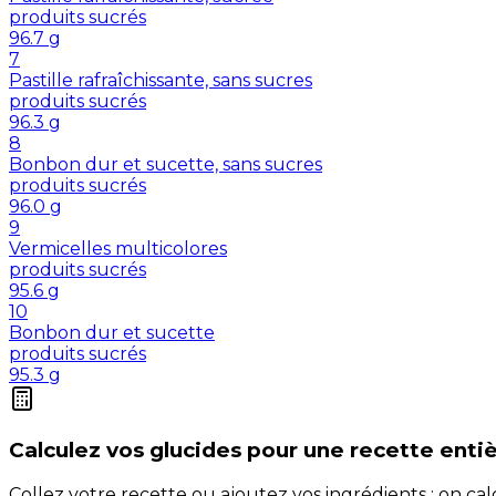
produits sucrés
96.7
g
7
Pastille rafraîchissante, sans sucres
produits sucrés
96.3
g
8
Bonbon dur et sucette, sans sucres
produits sucrés
96.0
g
9
Vermicelles multicolores
produits sucrés
95.6
g
10
Bonbon dur et sucette
produits sucrés
95.3
g
Calculez vos
glucides
pour une recette enti
Collez votre recette ou ajoutez vos ingrédients : on c