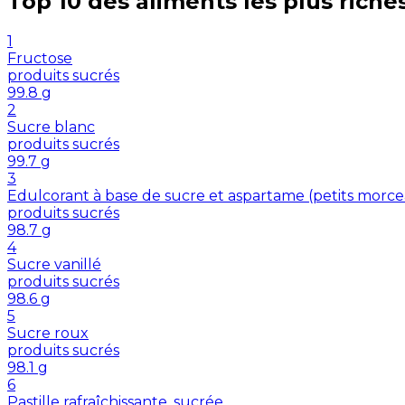
Top 10 des aliments les plus riche
1
Fructose
produits sucrés
99.8
g
2
Sucre blanc
produits sucrés
99.7
g
3
Edulcorant à base de sucre et aspartame (petits morc
produits sucrés
98.7
g
4
Sucre vanillé
produits sucrés
98.6
g
5
Sucre roux
produits sucrés
98.1
g
6
Pastille rafraîchissante, sucrée