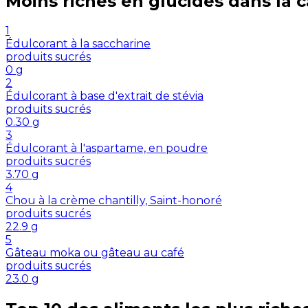
Moins riches en
glucides
dans la 
1
Édulcorant à la saccharine
produits sucrés
0
g
2
Édulcorant à base d'extrait de stévia
produits sucrés
0.30
g
3
Édulcorant à l'aspartame, en poudre
produits sucrés
3.70
g
4
Chou à la crème chantilly, Saint-honoré
produits sucrés
22.9
g
5
Gâteau moka ou gâteau au café
produits sucrés
23.0
g