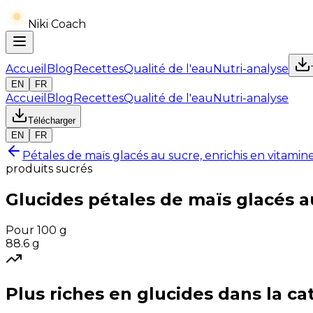
Niki Coach
Accueil
Blog
Recettes
Qualité de l'eau
Nutri-analyse
EN
FR
Accueil
Blog
Recettes
Qualité de l'eau
Nutri-analyse
Télécharger
EN
FR
Pétales de maïs glacés au sucre, enrichis en vitamin
produits sucrés
Glucides
pétales de maïs glacés a
Pour 100 g
88.6
g
Plus riches en
glucides
dans la ca