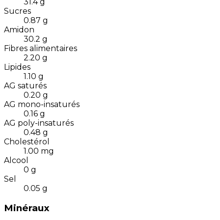
31.4
g
Sucres
0.87
g
Amidon
30.2
g
Fibres alimentaires
2.20
g
Lipides
1.10
g
AG saturés
0.20
g
AG mono-insaturés
0.16
g
AG poly-insaturés
0.48
g
Cholestérol
1.00
mg
Alcool
0
g
Sel
0.05
g
Minéraux