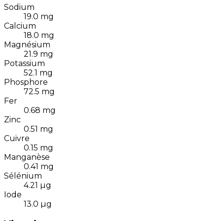
Sodium
19.0
mg
Calcium
18.0
mg
Magnésium
21.9
mg
Potassium
52.1
mg
Phosphore
72.5
mg
Fer
0.68
mg
Zinc
0.51
mg
Cuivre
0.15
mg
Manganèse
0.41
mg
Sélénium
4.21
µg
Iode
13.0
µg