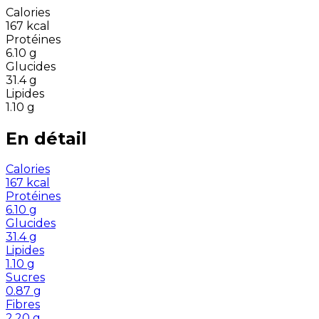
Calories
167
kcal
Protéines
6.10
g
Glucides
31.4
g
Lipides
1.10
g
En détail
Calories
167
kcal
Protéines
6.10
g
Glucides
31.4
g
Lipides
1.10
g
Sucres
0.87
g
Fibres
2.20
g