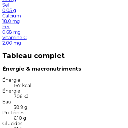
Sel
0.05
g
Calcium
18.0
mg
Fer
0.68
mg
Vitamine C
2.00
mg
Tableau complet
Énergie & macronutriments
Énergie
167
kcal
Énergie
706
kJ
Eau
58.9
g
Protéines
6.10
g
Glucides