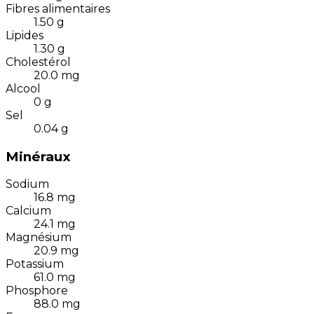
Fibres alimentaires
1.50
g
Lipides
1.30
g
Cholestérol
20.0
mg
Alcool
0
g
Sel
0.04
g
Minéraux
Sodium
16.8
mg
Calcium
24.1
mg
Magnésium
20.9
mg
Potassium
61.0
mg
Phosphore
88.0
mg