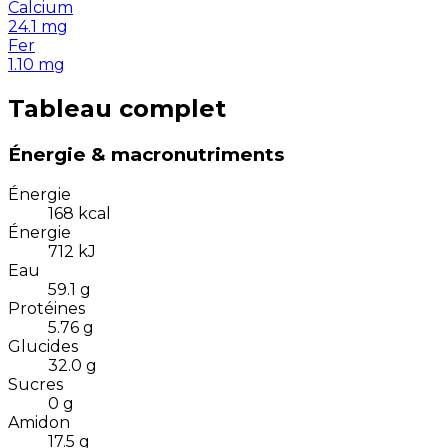
Calcium
24.1
mg
Fer
1.10
mg
Tableau complet
Énergie & macronutriments
Énergie
168
kcal
Énergie
712
kJ
Eau
59.1
g
Protéines
5.76
g
Glucides
32.0
g
Sucres
0
g
Amidon
17.5
g