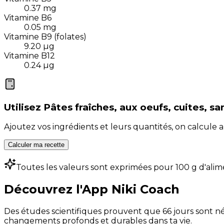
0.37
mg
Vitamine B6
0.05
mg
Vitamine B9 (folates)
9.20
µg
Vitamine B12
0.24
µg
Utilisez
Pâtes fraîches, aux oeufs, cuites, sa
Ajoutez vos ingrédients et leurs quantités, on calcul
Calculer ma recette
Toutes les valeurs sont exprimées pour 100 g d'alim
Découvrez l'App Niki Coach
Des études scientifiques prouvent que 66 jours sont néc
changements profonds et durables dans ta vie.