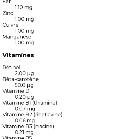
Fer
1.10
mg
Zinc
1.00
mg
Cuivre
1.00
mg
Manganèse
1.00
mg
Vitamines
Rétinol
2.00
µg
Bêta-carotène
50.0
µg
Vitamine D
0.20
µg
Vitamine B1 (thiamine)
0.07
mg
Vitamine B2 (riboflavine)
0.06
mg
Vitamine B3 (niacine)
0.21
mg
Vitamine B5