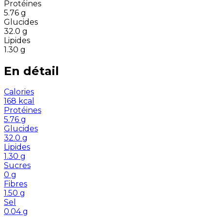
Protéines
5.76
g
Glucides
32.0
g
Lipides
1.30
g
En détail
Calories
168
kcal
Protéines
5.76
g
Glucides
32.0
g
Lipides
1.30
g
Sucres
0
g
Fibres
1.50
g
Sel
0.04
g