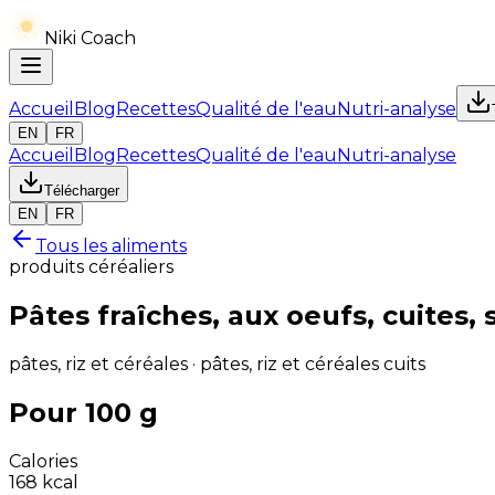
Niki Coach
Accueil
Blog
Recettes
Qualité de l'eau
Nutri-analyse
EN
FR
Accueil
Blog
Recettes
Qualité de l'eau
Nutri-analyse
Télécharger
EN
FR
Tous les aliments
produits céréaliers
Pâtes fraîches, aux oeufs, cuites, 
pâtes, riz et céréales · pâtes, riz et céréales cuits
Pour 100 g
Calories
168
kcal