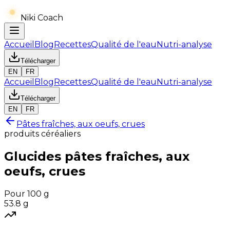
Niki Coach
Accueil
Blog
Recettes
Qualité de l'eau
Nutri-analyse
Télécharger
EN
FR
Accueil
Blog
Recettes
Qualité de l'eau
Nutri-analyse
Télécharger
EN
FR
Pâtes fraîches, aux oeufs, crues
produits céréaliers
Glucides
pâtes fraîches, aux
oeufs, crues
Pour 100 g
53.8
g