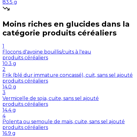
83.5
g
Moins riches en
glucides
dans la
catégorie
produits céréaliers
1
Flocons d'avoine bouillis/cuits à l'eau
produits céréaliers
10.3
g
2
Frik (blé dur immature concassé), cuit, sans sel ajouté
produits céréaliers
14.0
g
3
Vermicelle de soja, cuite, sans sel ajouté
produits céréaliers
14.4
g
4
Polenta ou semoule de maïs, cuite, sans sel ajouté
produits céréaliers
16.9
g