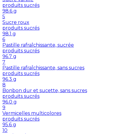
produits sucrés
98.6
g
5
Sucre roux
produits sucrés
98.1
g
6
Pastille rafraîchissante, sucrée
produits sucrés
96.7
g
7
Pastille rafraîchissante, sans sucres
produits sucrés
96.3
g
8
Bonbon dur et sucette, sans sucres
produits sucrés
96.0
g
9
Vermicelles multicolores
produits sucrés
95.6
g
10