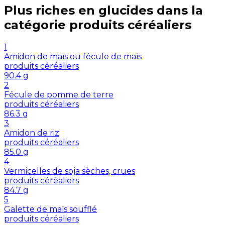
Plus riches en
glucides
dans la
catégorie
produits céréaliers
1
Amidon de maïs ou fécule de maïs
produits céréaliers
90.4
g
2
Fécule de pomme de terre
produits céréaliers
86.3
g
3
Amidon de riz
produits céréaliers
85.0
g
4
Vermicelles de soja sèches, crues
produits céréaliers
84.7
g
5
Galette de maïs soufflé
produits céréaliers