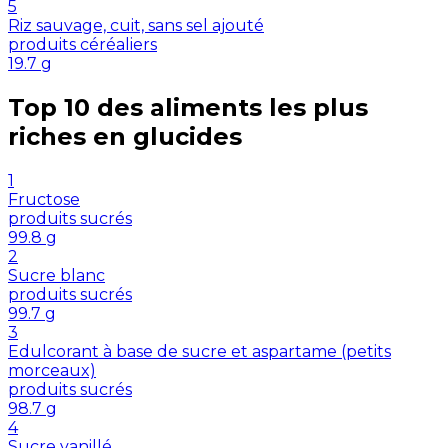
5
Riz sauvage, cuit, sans sel ajouté
produits céréaliers
19.7
g
Top 10 des aliments les plus
riches en
glucides
1
Fructose
produits sucrés
99.8
g
2
Sucre blanc
produits sucrés
99.7
g
3
Edulcorant à base de sucre et aspartame (petits
morceaux)
produits sucrés
98.7
g
4
Sucre vanillé