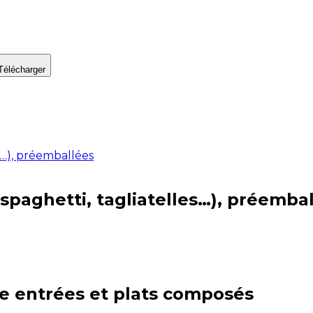
Télécharger
s…), préemballées
spaghetti, tagliatelles…), préemba
ie
entrées et plats composés