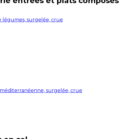
rie
entrées et plats composés
e légumes, surgelée, crue
 méditerranéenne, surgelée, crue