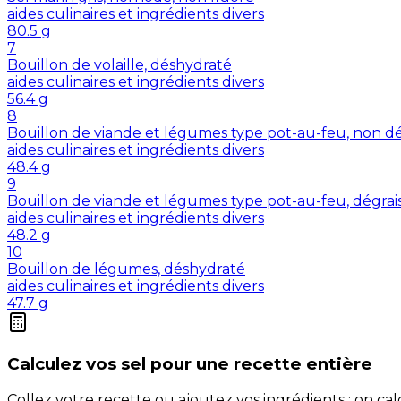
aides culinaires et ingrédients divers
80.5
g
7
Bouillon de volaille, déshydraté
aides culinaires et ingrédients divers
56.4
g
8
Bouillon de viande et légumes type pot-au-feu, non dé
aides culinaires et ingrédients divers
48.4
g
9
Bouillon de viande et légumes type pot-au-feu, dégrai
aides culinaires et ingrédients divers
48.2
g
10
Bouillon de légumes, déshydraté
aides culinaires et ingrédients divers
47.7
g
Calculez vos
sel
pour une recette entière
Collez votre recette ou ajoutez vos ingrédients : on c