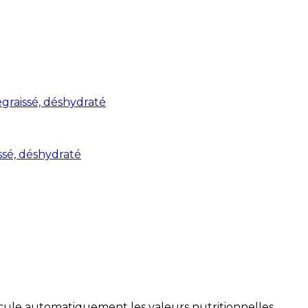
graissé, déshydraté
ssé, déshydraté
alcule automatiquement les valeurs nutritionnelles.