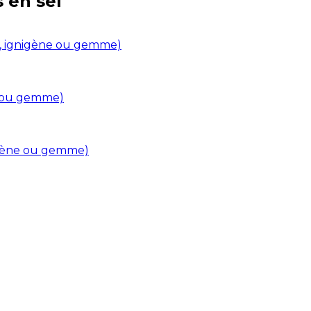
s en
sel
in, ignigène ou gemme)
ne ou gemme)
nigène ou gemme)