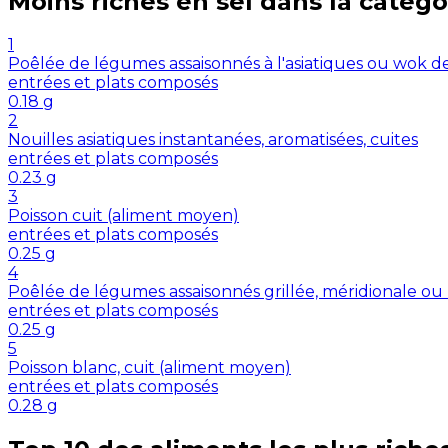
Moins riches en
sel
dans la catégo
1
Poêlée de légumes assaisonnés à l'asiatiques ou wok d
entrées et plats composés
0.18
g
2
Nouilles asiatiques instantanées, aromatisées, cuites
entrées et plats composés
0.23
g
3
Poisson cuit (aliment moyen)
entrées et plats composés
0.25
g
4
Poêlée de légumes assaisonnés grillée, méridionale ou
entrées et plats composés
0.25
g
5
Poisson blanc, cuit (aliment moyen)
entrées et plats composés
0.28
g