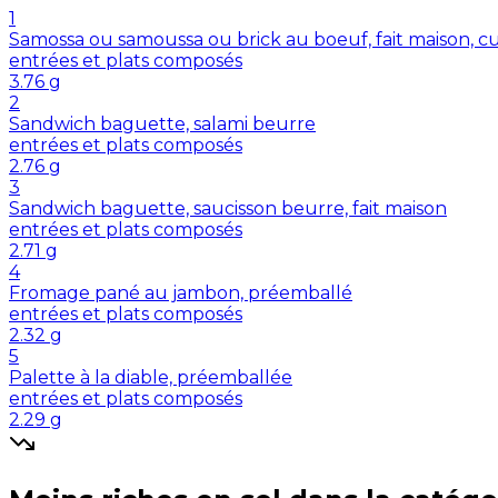
1
Samossa ou samoussa ou brick au boeuf, fait maison, cu
entrées et plats composés
3.76
g
2
Sandwich baguette, salami beurre
entrées et plats composés
2.76
g
3
Sandwich baguette, saucisson beurre, fait maison
entrées et plats composés
2.71
g
4
Fromage pané au jambon, préemballé
entrées et plats composés
2.32
g
5
Palette à la diable, préemballée
entrées et plats composés
2.29
g