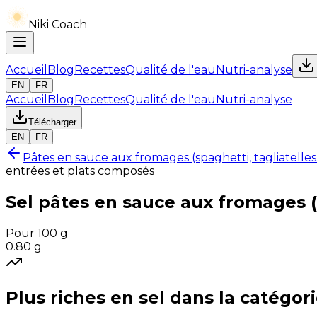
Niki Coach
Accueil
Blog
Recettes
Qualité de l'eau
Nutri-analyse
EN
FR
Accueil
Blog
Recettes
Qualité de l'eau
Nutri-analyse
Télécharger
EN
FR
Pâtes en sauce aux fromages (spaghetti, tagliatelle
entrées et plats composés
Sel
pâtes en sauce aux fromages (
Pour 100 g
0.80
g
Plus riches en
sel
dans la catégor