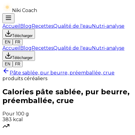
Niki Coach
Accueil
Blog
Recettes
Qualité de l'eau
Nutri-analyse
Télécharger
EN
FR
Accueil
Blog
Recettes
Qualité de l'eau
Nutri-analyse
Télécharger
EN
FR
Pâte sablée, pur beurre, préemballée, crue
produits céréaliers
Calories
pâte sablée, pur beurre,
préemballée, crue
Pour 100 g
383
kcal