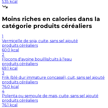
535
kcal
Moins riches en
calories
dans la
catégorie
produits céréaliers
1
Vermicelle de soja, cuite, sans sel ajouté
produits céréaliers
60.0
kcal
2
Flocons d'avoine bouillis/cuits à l'eau
produits céréaliers
69.1
kcal
3
Frik (blé dur immature concassé), cuit, sans sel ajouté
produits céréaliers
76.0
kcal
4
Polenta ou semoule de maïs, cuite, sans sel ajouté
produits céréaliers
76.1
kcal