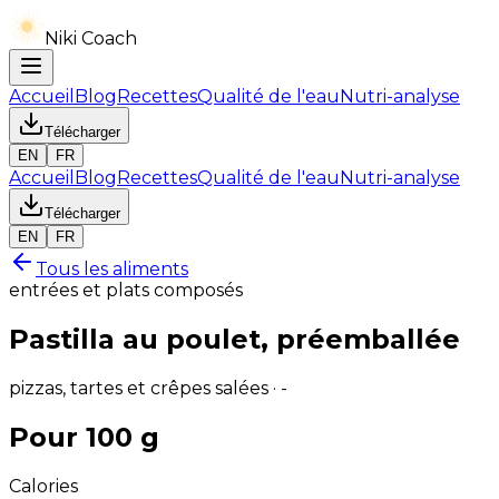
Niki Coach
Accueil
Blog
Recettes
Qualité de l'eau
Nutri-analyse
Télécharger
EN
FR
Accueil
Blog
Recettes
Qualité de l'eau
Nutri-analyse
Télécharger
EN
FR
Tous les aliments
entrées et plats composés
Pastilla au poulet, préemballée
pizzas, tartes et crêpes salées · -
Pour 100 g
Calories