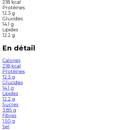
218
kcal
Protéines
12.3
g
Glucides
14.1
g
Lipides
12.2
g
En détail
Calories
218
kcal
Protéines
12.3
g
Glucides
14.1
g
Lipides
12.2
g
Sucres
3.85
g
Fibres
1.50
g
Sel