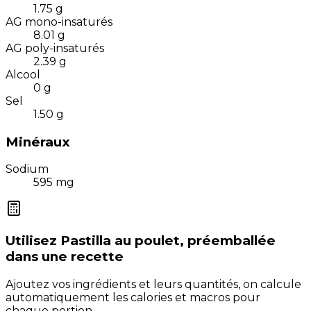
1.75
g
AG mono-insaturés
8.01
g
AG poly-insaturés
2.39
g
Alcool
0
g
Sel
1.50
g
Minéraux
Sodium
595
mg
Utilisez
Pastilla au poulet, préemballée
dans une recette
Ajoutez vos ingrédients et leurs quantités, on calcule
automatiquement les calories et macros pour
chaque portion.