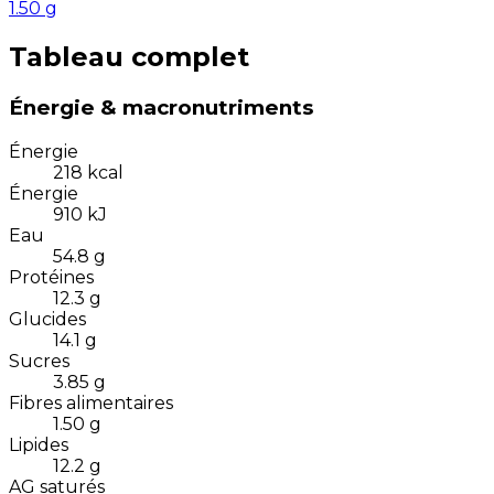
1.50
g
Tableau complet
Énergie & macronutriments
Énergie
218
kcal
Énergie
910
kJ
Eau
54.8
g
Protéines
12.3
g
Glucides
14.1
g
Sucres
3.85
g
Fibres alimentaires
1.50
g
Lipides
12.2
g
AG saturés