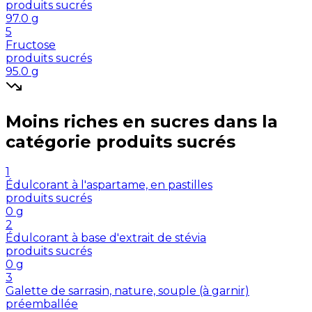
produits sucrés
97.0
g
5
Fructose
produits sucrés
95.0
g
Moins riches en
sucres
dans la
catégorie
produits sucrés
1
Édulcorant à l'aspartame, en pastilles
produits sucrés
0
g
2
Édulcorant à base d'extrait de stévia
produits sucrés
0
g
3
Galette de sarrasin, nature, souple (à garnir)
préemballée