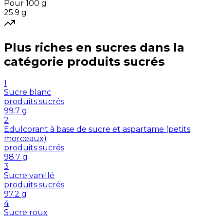
Pour 100 g
25.9
g
Plus riches en
sucres
dans la
catégorie
produits sucrés
1
Sucre blanc
produits sucrés
99.7
g
2
Edulcorant à base de sucre et aspartame (petits
morceaux)
produits sucrés
98.7
g
3
Sucre vanillé
produits sucrés
97.2
g
4
Sucre roux