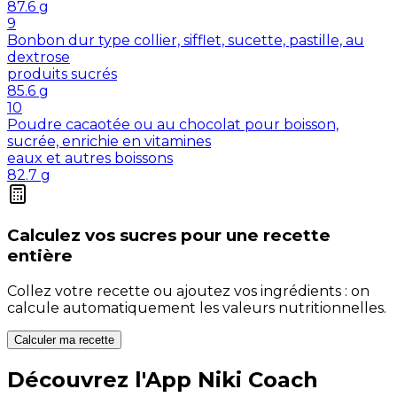
87.6
g
9
Bonbon dur type collier, sifflet, sucette, pastille, au
dextrose
produits sucrés
85.6
g
10
Poudre cacaotée ou au chocolat pour boisson,
sucrée, enrichie en vitamines
eaux et autres boissons
82.7
g
Calculez vos
sucres
pour une recette
entière
Collez votre recette ou ajoutez vos ingrédients : on
calcule automatiquement les valeurs nutritionnelles.
Calculer ma recette
Découvrez l'App Niki Coach