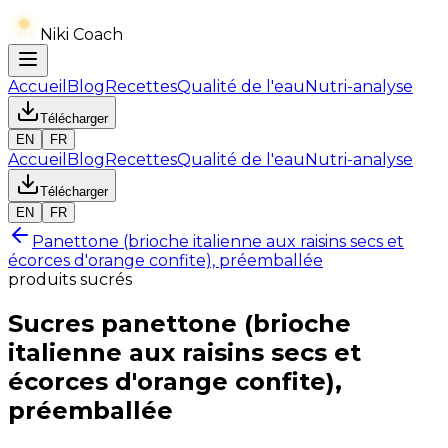
Niki Coach
Accueil
Blog
Recettes
Qualité de l'eau
Nutri-analyse
Télécharger
EN
FR
Accueil
Blog
Recettes
Qualité de l'eau
Nutri-analyse
Télécharger
EN
FR
Panettone (brioche italienne aux raisins secs et
écorces d'orange confite), préemballée
produits sucrés
Sucres
panettone (brioche
italienne aux raisins secs et
écorces d'orange confite),
préemballée