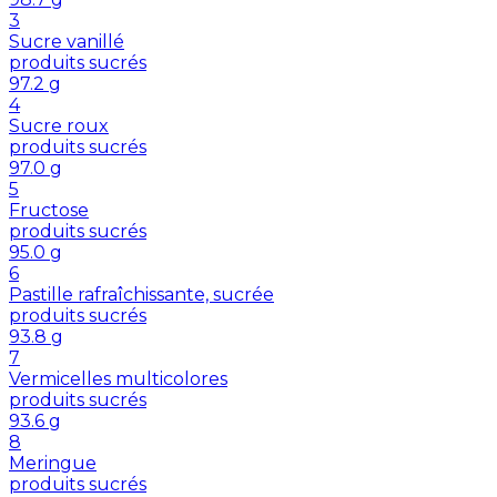
3
Sucre vanillé
produits sucrés
97.2
g
4
Sucre roux
produits sucrés
97.0
g
5
Fructose
produits sucrés
95.0
g
6
Pastille rafraîchissante, sucrée
produits sucrés
93.8
g
7
Vermicelles multicolores
produits sucrés
93.6
g
8
Meringue
produits sucrés