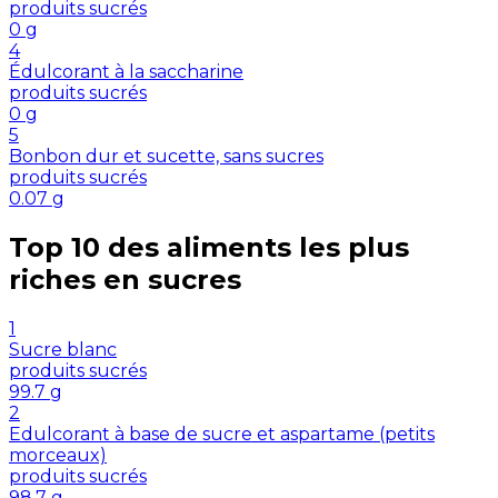
produits sucrés
0
g
4
Édulcorant à la saccharine
produits sucrés
0
g
5
Bonbon dur et sucette, sans sucres
produits sucrés
0.07
g
Top 10 des aliments les plus
riches en
sucres
1
Sucre blanc
produits sucrés
99.7
g
2
Edulcorant à base de sucre et aspartame (petits
morceaux)
produits sucrés
98.7
g