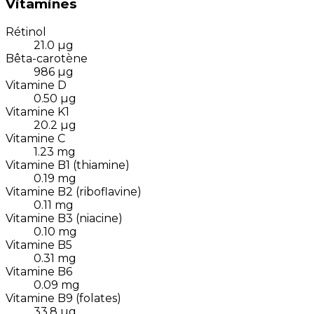
Vitamines
Rétinol
21.0
µg
Bêta-carotène
986
µg
Vitamine D
0.50
µg
Vitamine K1
20.2
µg
Vitamine C
1.23
mg
Vitamine B1 (thiamine)
0.19
mg
Vitamine B2 (riboflavine)
0.11
mg
Vitamine B3 (niacine)
0.10
mg
Vitamine B5
0.31
mg
Vitamine B6
0.09
mg
Vitamine B9 (folates)
33.8
µg