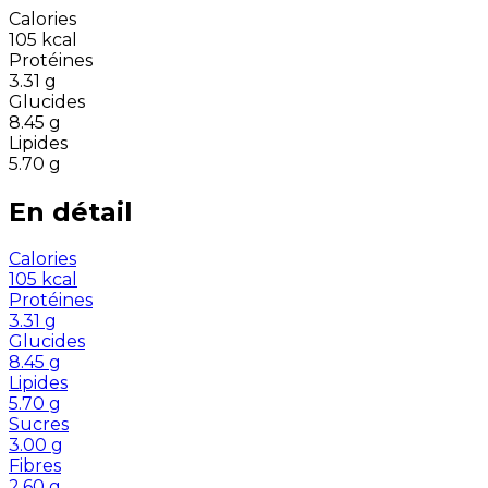
Calories
105
kcal
Protéines
3.31
g
Glucides
8.45
g
Lipides
5.70
g
En détail
Calories
105
kcal
Protéines
3.31
g
Glucides
8.45
g
Lipides
5.70
g
Sucres
3.00
g
Fibres
2.60
g