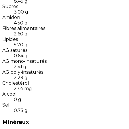
8.45
g
Sucres
3.00
g
Amidon
4.50
g
Fibres alimentaires
2.60
g
Lipides
5.70
g
AG saturés
0.64
g
AG mono-insaturés
2.41
g
AG poly-insaturés
2.29
g
Cholestérol
27.4
mg
Alcool
0
g
Sel
0.75
g
Minéraux