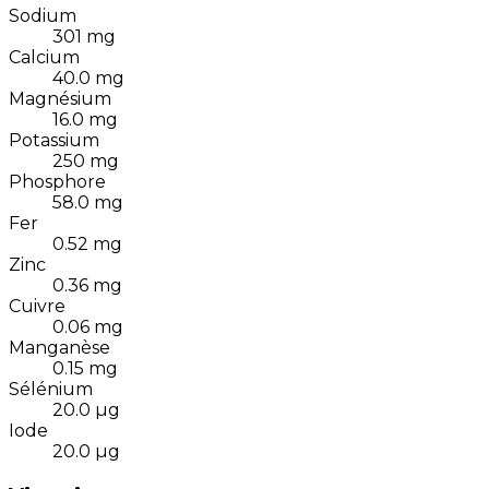
Sodium
301
mg
Calcium
40.0
mg
Magnésium
16.0
mg
Potassium
250
mg
Phosphore
58.0
mg
Fer
0.52
mg
Zinc
0.36
mg
Cuivre
0.06
mg
Manganèse
0.15
mg
Sélénium
20.0
µg
Iode
20.0
µg