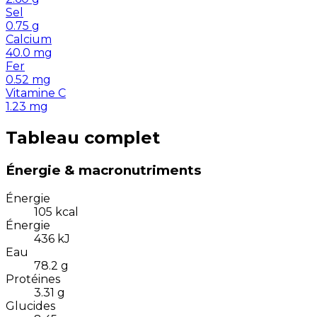
Sel
0.75
g
Calcium
40.0
mg
Fer
0.52
mg
Vitamine C
1.23
mg
Tableau complet
Énergie & macronutriments
Énergie
105
kcal
Énergie
436
kJ
Eau
78.2
g
Protéines
3.31
g
Glucides