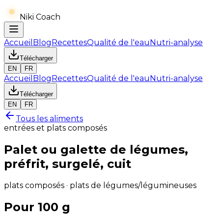
Niki Coach
Accueil
Blog
Recettes
Qualité de l'eau
Nutri-analyse
Télécharger
EN
FR
Accueil
Blog
Recettes
Qualité de l'eau
Nutri-analyse
Télécharger
EN
FR
Tous les aliments
entrées et plats composés
Palet ou galette de légumes,
préfrit, surgelé, cuit
plats composés · plats de légumes/légumineuses
Pour 100 g