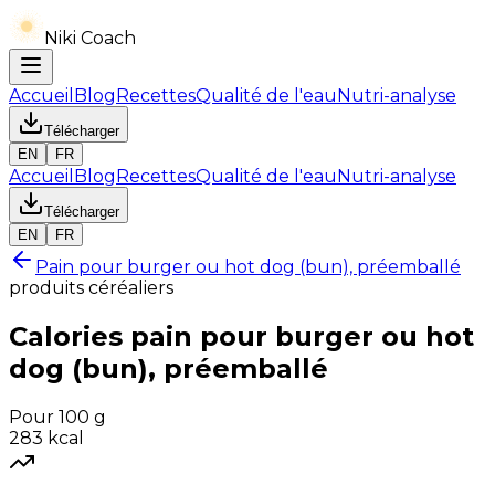
Niki Coach
Accueil
Blog
Recettes
Qualité de l'eau
Nutri-analyse
Télécharger
EN
FR
Accueil
Blog
Recettes
Qualité de l'eau
Nutri-analyse
Télécharger
EN
FR
Pain pour burger ou hot dog (bun), préemballé
produits céréaliers
Calories
pain pour burger ou hot
dog (bun), préemballé
Pour 100 g
283
kcal