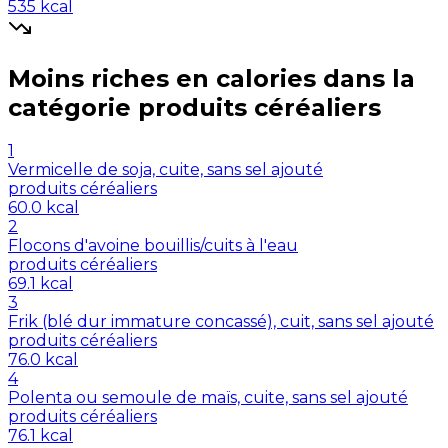
535
kcal
Moins riches en
calories
dans la
catégorie
produits céréaliers
1
Vermicelle de soja, cuite, sans sel ajouté
produits céréaliers
60.0
kcal
2
Flocons d'avoine bouillis/cuits à l'eau
produits céréaliers
69.1
kcal
3
Frik (blé dur immature concassé), cuit, sans sel ajouté
produits céréaliers
76.0
kcal
4
Polenta ou semoule de maïs, cuite, sans sel ajouté
produits céréaliers
76.1
kcal