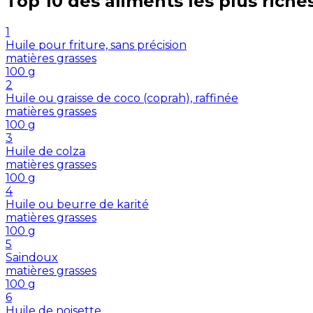
Top 10 des aliments les plus riche
1
Huile pour friture, sans précision
matières grasses
100
g
2
Huile ou graisse de coco (coprah), raffinée
matières grasses
100
g
3
Huile de colza
matières grasses
100
g
4
Huile ou beurre de karité
matières grasses
100
g
5
Saindoux
matières grasses
100
g
6
Huile de noisette