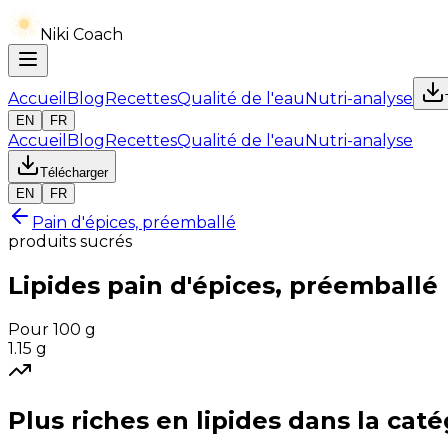
Niki Coach
Accueil
Blog
Recettes
Qualité de l'eau
Nutri-analyse
EN
FR
Accueil
Blog
Recettes
Qualité de l'eau
Nutri-analyse
Télécharger
EN
FR
Pain d'épices, préemballé
produits sucrés
Lipides
pain d'épices, préemballé
Pour 100 g
1.15
g
Plus riches en
lipides
dans la caté