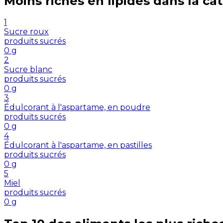
Moins riches en
lipides
dans la ca
1
Sucre roux
produits sucrés
0
g
2
Sucre blanc
produits sucrés
0
g
3
Édulcorant à l'aspartame, en poudre
produits sucrés
0
g
4
Édulcorant à l'aspartame, en pastilles
produits sucrés
0
g
5
Miel
produits sucrés
0
g