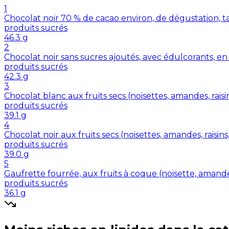
1
Chocolat noir 70 % de cacao environ, de dégustation, t
produits sucrés
46.3
g
2
Chocolat noir sans sucres ajoutés, avec édulcorants, en
produits sucrés
42.3
g
3
Chocolat blanc aux fruits secs (noisettes, amandes, raisin
produits sucrés
39.1
g
4
Chocolat noir aux fruits secs (noisettes, amandes, raisins,
produits sucrés
39.0
g
5
Gaufrette fourrée, aux fruits à coque (noisette, amande,
produits sucrés
36.1
g