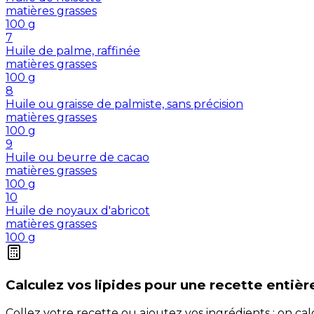
matières grasses
100
g
7
Huile de palme, raffinée
matières grasses
100
g
8
Huile ou graisse de palmiste, sans précision
matières grasses
100
g
9
Huile ou beurre de cacao
matières grasses
100
g
10
Huile de noyaux d'abricot
matières grasses
100
g
Calculez vos
lipides
pour une recette entièr
Collez votre recette ou ajoutez vos ingrédients : on c