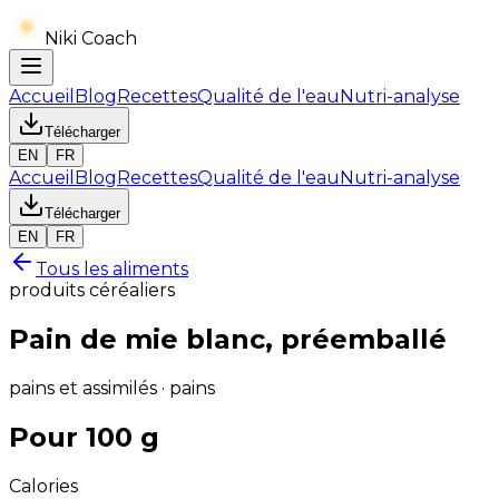
Niki Coach
Accueil
Blog
Recettes
Qualité de l'eau
Nutri-analyse
Télécharger
EN
FR
Accueil
Blog
Recettes
Qualité de l'eau
Nutri-analyse
Télécharger
EN
FR
Tous les aliments
produits céréaliers
Pain de mie blanc, préemballé
pains et assimilés · pains
Pour 100 g
Calories