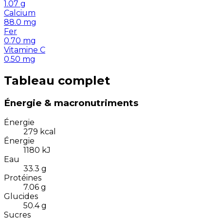
1.07
g
Calcium
88.0
mg
Fer
0.70
mg
Vitamine C
0.50
mg
Tableau complet
Énergie & macronutriments
Énergie
279
kcal
Énergie
1180
kJ
Eau
33.3
g
Protéines
7.06
g
Glucides
50.4
g
Sucres