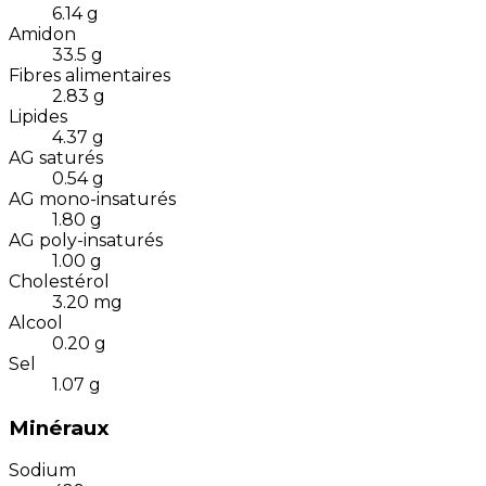
6.14
g
Amidon
33.5
g
Fibres alimentaires
2.83
g
Lipides
4.37
g
AG saturés
0.54
g
AG mono-insaturés
1.80
g
AG poly-insaturés
1.00
g
Cholestérol
3.20
mg
Alcool
0.20
g
Sel
1.07
g
Minéraux
Sodium