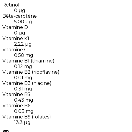
Rétinol
0
µg
Bêta-carotène
5.00
µg
Vitamine D
0
µg
Vitamine K1
2.22
µg
Vitamine C
0.50
mg
Vitamine B1 (thiamine)
0.12
mg
Vitamine B2 (riboflavine)
0.01
mg
Vitamine B3 (niacine)
0.31
mg
Vitamine B5
0.43
mg
Vitamine B6
0.03
mg
Vitamine B9 (folates)
13.3
µg