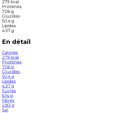
279
kcal
Protéines
7.06
g
Glucides
50.4
g
Lipides
4.37
g
En détail
Calories
279
kcal
Protéines
7.06
g
Glucides
50.4
g
Lipides
4.37
g
Sucres
6.14
g
Fibres
2.83
g
Sel