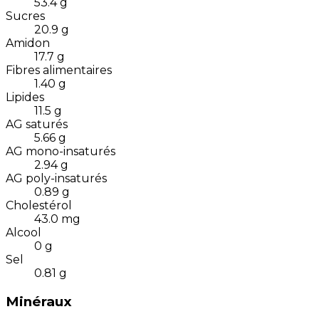
53.4
g
Sucres
20.9
g
Amidon
17.7
g
Fibres alimentaires
1.40
g
Lipides
11.5
g
AG saturés
5.66
g
AG mono-insaturés
2.94
g
AG poly-insaturés
0.89
g
Cholestérol
43.0
mg
Alcool
0
g
Sel
0.81
g
Minéraux