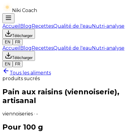
Niki Coach
Accueil
Blog
Recettes
Qualité de l'eau
Nutri-analyse
Télécharger
EN
FR
Accueil
Blog
Recettes
Qualité de l'eau
Nutri-analyse
Télécharger
EN
FR
Tous les aliments
produits sucrés
Pain aux raisins (viennoiserie),
artisanal
viennoiseries · -
Pour 100 g