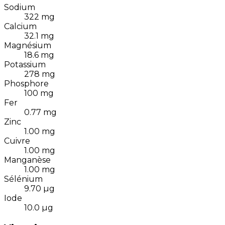
Sodium
322
mg
Calcium
32.1
mg
Magnésium
18.6
mg
Potassium
278
mg
Phosphore
100
mg
Fer
0.77
mg
Zinc
1.00
mg
Cuivre
1.00
mg
Manganèse
1.00
mg
Sélénium
9.70
µg
Iode
10.0
µg