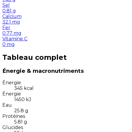
Sel
0.81
g
Calcium
32.1
mg
Fer
0.77
mg
Vitamine C
0
mg
Tableau complet
Énergie & macronutriments
Énergie
345
kcal
Énergie
1450
kJ
Eau
25.8
g
Protéines
5.81
g
Glucides