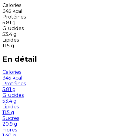
Calories
345
kcal
Protéines
5.81
g
Glucides
53.4
g
Lipides
11.5
g
En détail
Calories
345
kcal
Protéines
5.81
g
Glucides
53.4
g
Lipides
11.5
g
Sucres
20.9
g
Fibres
1.40
g