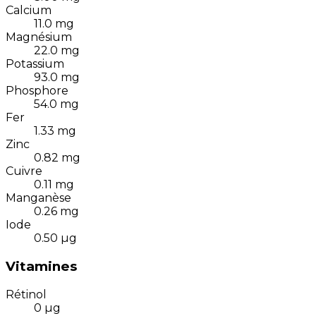
Calcium
11.0
mg
Magnésium
22.0
mg
Potassium
93.0
mg
Phosphore
54.0
mg
Fer
1.33
mg
Zinc
0.82
mg
Cuivre
0.11
mg
Manganèse
0.26
mg
Iode
0.50
µg
Vitamines
Rétinol
0
µg