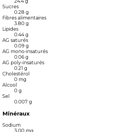
24.4
g
Sucres
0.28
g
Fibres alimentaires
3.80
g
Lipides
0.44
g
AG saturés
0.09
g
AG mono-insaturés
0.06
g
AG poly-insaturés
0.21
g
Cholestérol
0
mg
Alcool
0
g
Sel
0.007
g
Minéraux
Sodium
3.00
mg