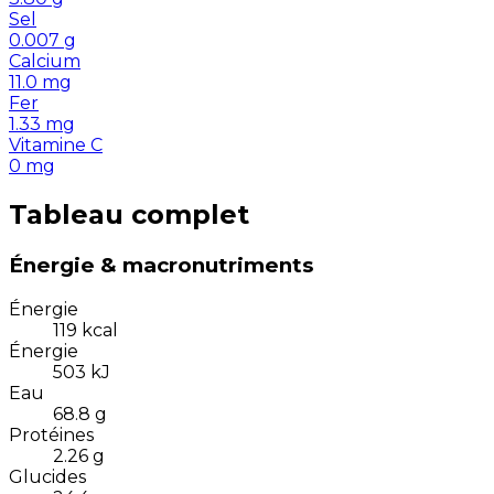
Sel
0.007
g
Calcium
11.0
mg
Fer
1.33
mg
Vitamine C
0
mg
Tableau complet
Énergie & macronutriments
Énergie
119
kcal
Énergie
503
kJ
Eau
68.8
g
Protéines
2.26
g
Glucides