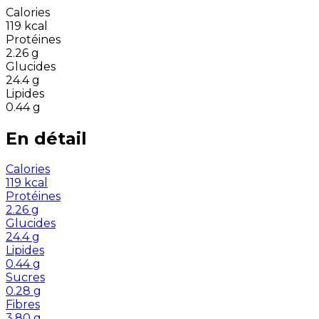
Calories
119
kcal
Protéines
2.26
g
Glucides
24.4
g
Lipides
0.44
g
En détail
Calories
119
kcal
Protéines
2.26
g
Glucides
24.4
g
Lipides
0.44
g
Sucres
0.28
g
Fibres
3.80
g