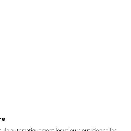
re
alcule automatiquement les valeurs nutritionnelles.