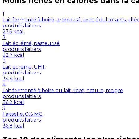
Moins riches en
calories
dans la c
1
Lait fermenté à boire, aromatisé, avec édulcorants, all
produits laitiers
27.5
kcal
2
Lait écrémé, pasteurisé
produits laitiers
32.7
kcal
3
Lait écrémé, UHT
produits laitiers
34.4
kcal
4
Lait fermenté à boire ou lait ribot, nature, maigre
produits laitiers
36.2
kcal
5
Faisselle, 0% MG
produits laitiers
36.8
kcal