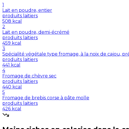
1
Lait en poudre, entier
produits laitiers
508
kcal
2
Lait en poudre, demi-écrémé
produits laitiers
459
kcal
3
Spécialité végétale type fromage, à la noix de cajou, p
produits laitiers
441
kcal
4
Fromage de chèvre sec
produits laitiers
440
kcal
5
Fromage de brebis corse à pâte molle
produits laitiers
426
kcal