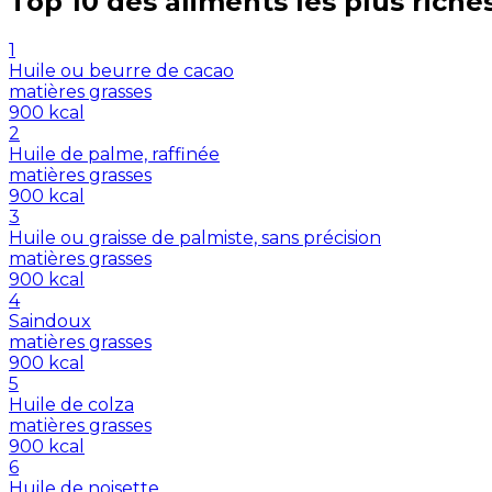
Top 10 des aliments les plus riche
1
Huile ou beurre de cacao
matières grasses
900
kcal
2
Huile de palme, raffinée
matières grasses
900
kcal
3
Huile ou graisse de palmiste, sans précision
matières grasses
900
kcal
4
Saindoux
matières grasses
900
kcal
5
Huile de colza
matières grasses
900
kcal
6
Huile de noisette