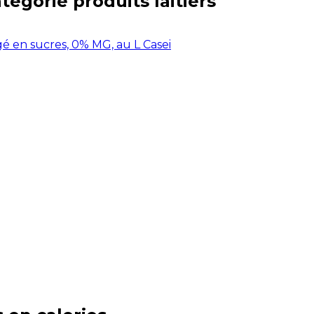
atégorie
produits laitiers
égé en sucres, 0% MG, au L Casei