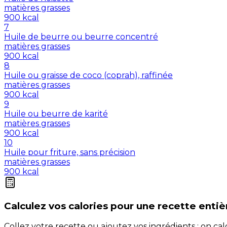
matières grasses
900
kcal
7
Huile de beurre ou beurre concentré
matières grasses
900
kcal
8
Huile ou graisse de coco (coprah), raffinée
matières grasses
900
kcal
9
Huile ou beurre de karité
matières grasses
900
kcal
10
Huile pour friture, sans précision
matières grasses
900
kcal
Calculez vos
calories
pour une recette entiè
Collez votre recette ou ajoutez vos ingrédients : on c