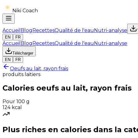
Niki Coach
Accueil
Blog
Recettes
Qualité de l'eau
Nutri-analyse
EN
FR
Accueil
Blog
Recettes
Qualité de l'eau
Nutri-analyse
Télécharger
EN
FR
Oeufs au lait, rayon frais
produits laitiers
Calories
oeufs au lait, rayon frais
Pour 100 g
124
kcal
Plus riches en
calories
dans la cat