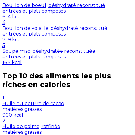
Bouillon de boeuf, déshydraté reconstitué
entrées et plats composés
6.14
kcal
4
Bouillon de volaille, déshydraté reconstitué
entrées et plats composés
7.19
kcal
5
Soupe miso, déshydratée reconstituée
entrées et plats composés
16.5
kcal
Top 10 des aliments les plus
riches en
calories
1
Huile ou beurre de cacao
matières grasses
900
kcal
2
Huile de palme, raffinée
matières grasses