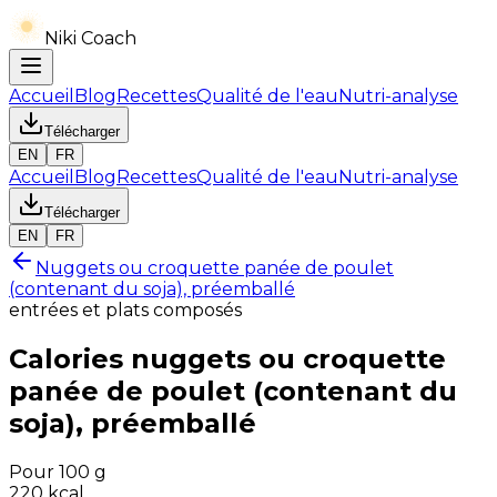
Niki Coach
Accueil
Blog
Recettes
Qualité de l'eau
Nutri-analyse
Télécharger
EN
FR
Accueil
Blog
Recettes
Qualité de l'eau
Nutri-analyse
Télécharger
EN
FR
Nuggets ou croquette panée de poulet
(contenant du soja), préemballé
entrées et plats composés
Calories
nuggets ou croquette
panée de poulet (contenant du
soja), préemballé
Pour 100 g
220
kcal