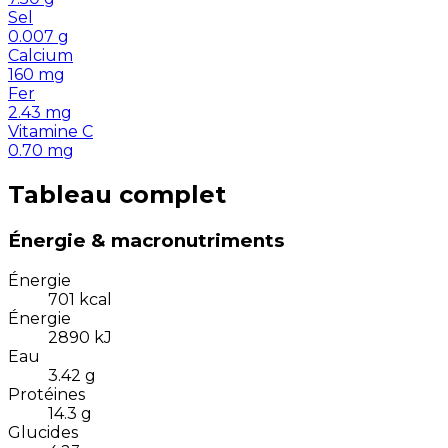
Sel
0.007
g
Calcium
160
mg
Fer
2.43
mg
Vitamine C
0.70
mg
Tableau complet
Énergie & macronutriments
Énergie
701
kcal
Énergie
2890
kJ
Eau
3.42
g
Protéines
14.3
g
Glucides