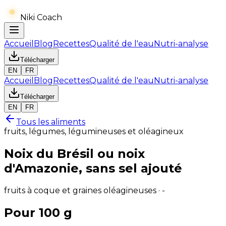
Niki Coach
Accueil
Blog
Recettes
Qualité de l'eau
Nutri-analyse
Télécharger
EN
FR
Accueil
Blog
Recettes
Qualité de l'eau
Nutri-analyse
Télécharger
EN
FR
Tous les aliments
fruits, légumes, légumineuses et oléagineux
Noix du Brésil ou noix
d'Amazonie, sans sel ajouté
fruits à coque et graines oléagineuses · -
Pour 100 g