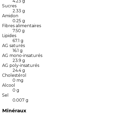
4.23
g
Sucres
2.33
g
Amidon
0.25
g
Fibres alimentaires
7.50
g
Lipides
67.1
g
AG saturés
16.1
g
AG mono-insaturés
23.9
g
AG poly-insaturés
24.4
g
Cholestérol
0
mg
Alcool
0
g
Sel
0.007
g
Minéraux