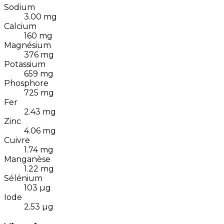
Sodium
3.00
mg
Calcium
160
mg
Magnésium
376
mg
Potassium
659
mg
Phosphore
725
mg
Fer
2.43
mg
Zinc
4.06
mg
Cuivre
1.74
mg
Manganèse
1.22
mg
Sélénium
103
µg
Iode
2.53
µg