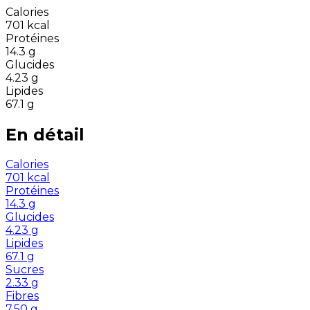
Calories
701
kcal
Protéines
14.3
g
Glucides
4.23
g
Lipides
67.1
g
En détail
Calories
701
kcal
Protéines
14.3
g
Glucides
4.23
g
Lipides
67.1
g
Sucres
2.33
g
Fibres
7.50
g