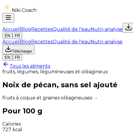
Niki Coach
Accueil
Blog
Recettes
Qualité de l'eau
Nutri-analyse
EN
FR
Accueil
Blog
Recettes
Qualité de l'eau
Nutri-analyse
Télécharger
EN
FR
Tous les aliments
fruits, légumes, légumineuses et oléagineux
Noix de pécan, sans sel ajouté
fruits à coque et graines oléagineuses · -
Pour 100 g
Calories
727
kcal