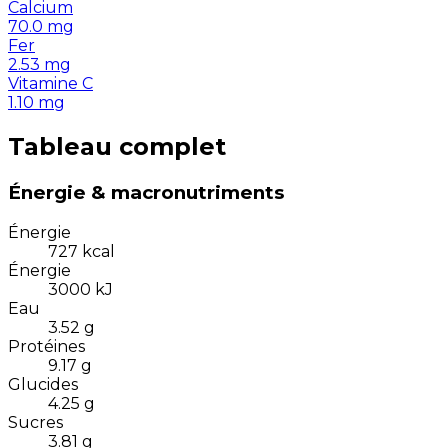
Calcium
70.0
mg
Fer
2.53
mg
Vitamine C
1.10
mg
Tableau complet
Énergie & macronutriments
Énergie
727
kcal
Énergie
3000
kJ
Eau
3.52
g
Protéines
9.17
g
Glucides
4.25
g
Sucres
3.81
g