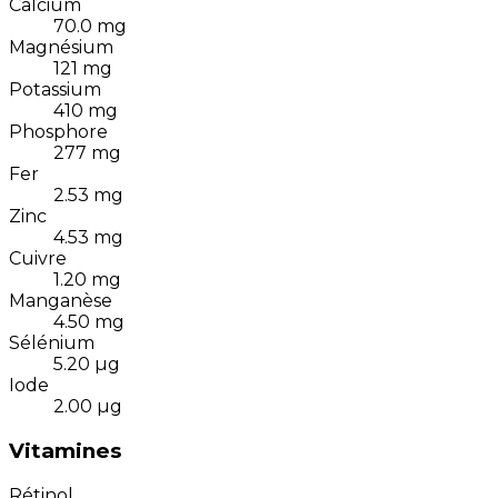
Calcium
70.0
mg
Magnésium
121
mg
Potassium
410
mg
Phosphore
277
mg
Fer
2.53
mg
Zinc
4.53
mg
Cuivre
1.20
mg
Manganèse
4.50
mg
Sélénium
5.20
µg
Iode
2.00
µg
Vitamines
Rétinol