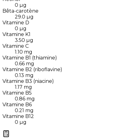
0
µg
Bêta-carotène
29.0
µg
Vitamine D
0
µg
Vitamine K1
3.50
µg
Vitamine C
1.10
mg
Vitamine B1 (thiamine)
0.66
mg
Vitamine B2 (riboflavine)
0.13
mg
Vitamine B3 (niacine)
1.17
mg
Vitamine B5
0.86
mg
Vitamine B6
0.21
mg
Vitamine B12
0
µg