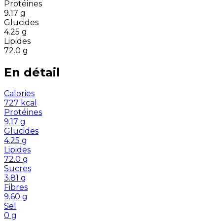
Protéines
9.17
g
Glucides
4.25
g
Lipides
72.0
g
En détail
Calories
727
kcal
Protéines
9.17
g
Glucides
4.25
g
Lipides
72.0
g
Sucres
3.81
g
Fibres
9.60
g
Sel
0
g