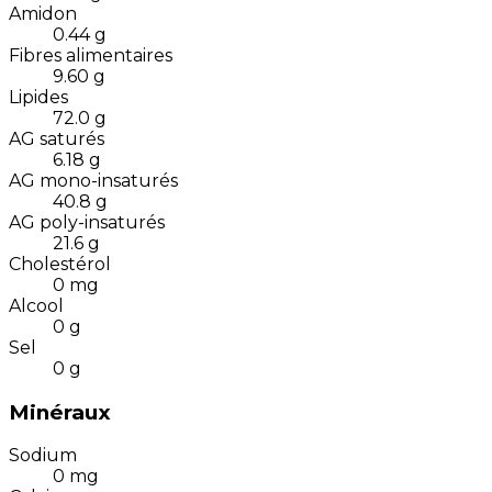
Amidon
0.44
g
Fibres alimentaires
9.60
g
Lipides
72.0
g
AG saturés
6.18
g
AG mono-insaturés
40.8
g
AG poly-insaturés
21.6
g
Cholestérol
0
mg
Alcool
0
g
Sel
0
g
Minéraux
Sodium
0
mg